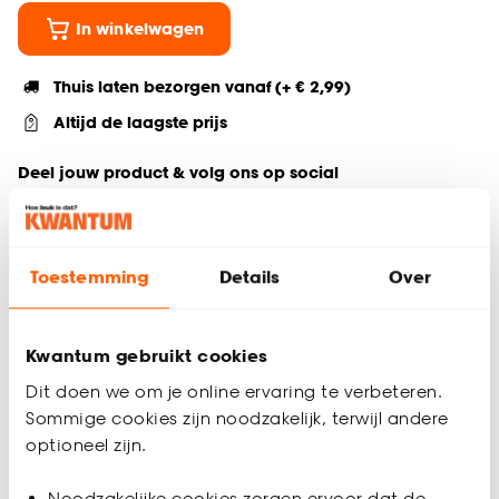
In winkelwagen
Thuis laten bezorgen vanaf (+ € 2,99)
Altijd de laagste prijs
Deel jouw product & volg ons op social
Toestemming
Details
Over
Productomschrijving
Wil je zeker weten dat deze raamdecoratie bij de rest van
jouw interieur past? Bestel vrijblijvend één of meerdere
Kwantum gebruikt cookies
kleurstalen en bekijk of vergelijk eenvoudig welke
Dit doen we om je online ervaring te verbeteren.
raamdecoratie jouw favoriet is. Zo ben je 100% zeker van de
Sommige cookies zijn noodzakelijk, terwijl andere
juiste keuze. De kleurstalen worden binnen 2 à 3 werkdagen
thuisbezorgd en passen door de brievenbus. Afmeting staal
optioneel zijn.
Plisségordijn: 11 cm.
Noodzakelijke cookies zorgen ervoor dat de