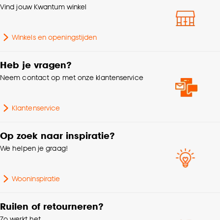
klikken.
Kleurtint
Off-white
Vind jouw Kwantum winkel
Goed om te weten is dat je deze keuze altijd nog
Gewicht gram per m2
294 G/m2
Winkels en openingstijden
kan aanpassen, bekijk hiervoor onze
cookieverklaring
.
Heb je vragen?
Neem contact op met onze klantenservice
Klantenservice
Op zoek naar inspiratie?
We helpen je graag!
Wooninspiratie
Ruilen of retourneren?
Zo werkt het