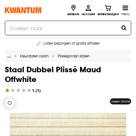
winkels
account
winkelwagen
menu
Laten bezorgen of gratis afhalen
Shop online of in onze 14 winkels
…
Kleurstalen raam
Plisségordijn stalen
Gratis raam advies en opmeten aan huis
€ 5,- korting op je volgende bestelling
Staal Dubbel Plissé Maud
Offwhite
1
(
1
)
Alleen Online