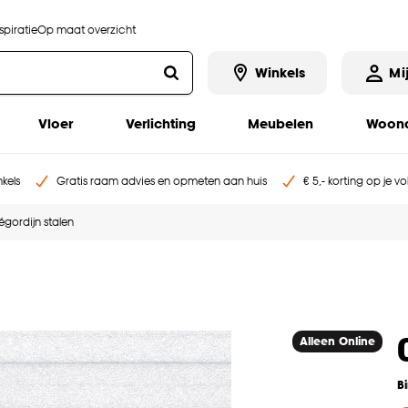
piratie
Op maat overzicht
Winkels
Mi
Vloer
Verlichting
Meubelen
Woona
kels
Gratis raam advies en opmeten aan huis
€ 5,- korting op je v
ségordijn stalen
Alleen Online
B