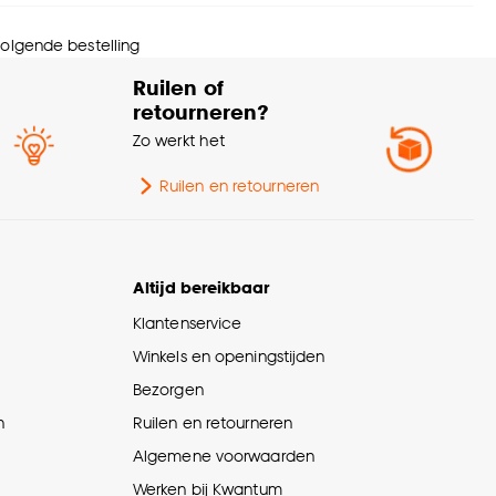
wicht gram per m2
142 G/m2
 volgende bestelling
Ruilen of
Dubbel plissé
rt stof
retourneren?
lichtdoorlatend
Zo werkt het
Ruilen en retourneren
Altijd bereikbaar
Klantenservice
Winkels en openingstijden
Bezorgen
n
Ruilen en retourneren
Algemene voorwaarden
Werken bij Kwantum