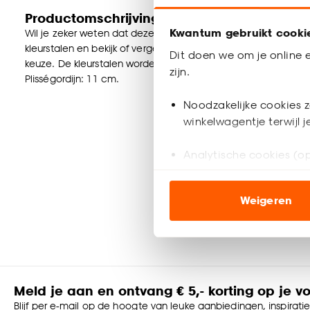
Productomschrijving
Kwantum gebruikt cooki
Wil je zeker weten dat deze raamdecoratie bij de rest van jou
kleurstalen en bekijk of vergelijk eenvoudig welke raamdecorat
Dit doen we om je online e
keuze. De kleurstalen worden binnen 2 à 3 werkdagen thuisb
zijn.
Plisségordijn: 11 cm.
Noodzakelijke cookies z
winkelwagentje terwijl 
Analytische cookies (op
Marketing cookies (opt
Weigeren
ook buiten de website 
Klik op ‘Ja, alles toestaa
noodzakelijke cookies te 
accepteren door op ‘Cook
Meld je aan en ontvang € 5,- korting op je v
Goed om te weten is dat j
Blijf per e-mail op de hoogte van leuke aanbiedingen, inspirati