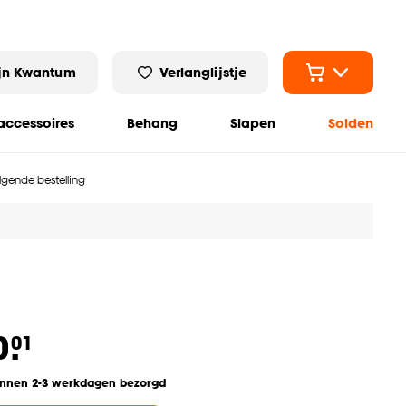
jn Kwantum
Verlanglijstje
ccessoires
Behang
Slapen
Solden
olgende bestelling
0.
01
innen 2-3 werkdagen bezorgd