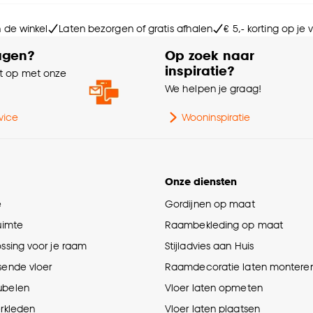
Ge
n de winkel
Laten bezorgen of gratis afhalen
€ 5,- korting op je
agen?
Op zoek naar
Soo
inspiratie?
 op met onze
e
We helpen je graag!
vice
Wooninspiratie
Onze diensten
e
Gordijnen op maat
ruimte
Raambekleding op maat
ossing voor je raam
Stijladvies aan Huis
sende vloer
Raamdecoratie laten montere
ubelen
Vloer laten opmeten
erkleden
Vloer laten plaatsen