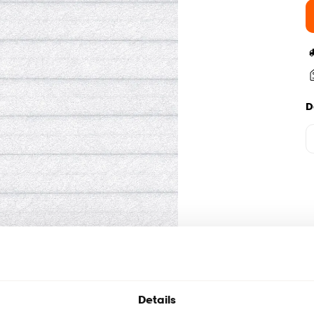
D
Details