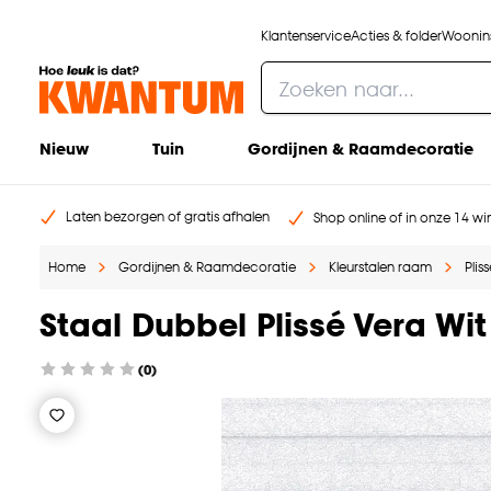
Klantenservice
Acties & folder
Woonins
Nieuw
Tuin
Gordijnen & Raamdecoratie
Laten bezorgen of gratis afhalen
Shop online of in onze 14 win
Home
Gordijnen & Raamdecoratie
Kleurstalen raam
Plis
Staal Dubbel Plissé Vera Wit
(0)