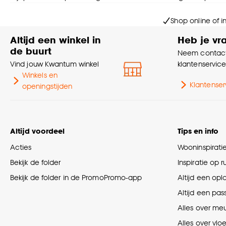
Shop online of i
Altijd een winkel in
Heb je vr
de buurt
Neem contact
Vind jouw Kwantum winkel
klantenservic
Winkels en
Klantenser
openingstijden
Altijd voordeel
Tips en info
Acties
Wooninspirati
Bekijk de folder
Inspiratie op 
Bekijk de folder in de PromoPromo-app
Altijd een opl
Altijd een pas
Alles over me
Alles over vlo