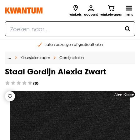
winkels
account
winkelwagen
menu
Laten bezorgen of gratis afhalen
Shop online of in onze 14 winkels
…
Kleurstalen raam
Gordijn stalen
Gratis raam advies en opmeten aan huis
€ 5,- korting op je volgende bestelling
Staal Gordijn Alexia Zwart
(0)
Alleen Online