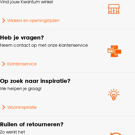
klikken.
Vind jouw Kwantum winkel
Soort stof
Weef/Drukstof
Goed om te weten is dat je deze keuze altijd nog
Winkels en openingstijden
kan aanpassen, bekijk hiervoor onze
% Verduisterend
90%
cookieverklaring
.
Heb je vragen?
Mate verduisterend
Deels verduisterend
Neem contact op met onze klantenservice
Kleurtint
Zwart
Klantenservice
Krimptolerantie
3%
Op zoek naar inspiratie?
We helpen je graag!
Wooninspiratie
Ruilen of retourneren?
Zo werkt het