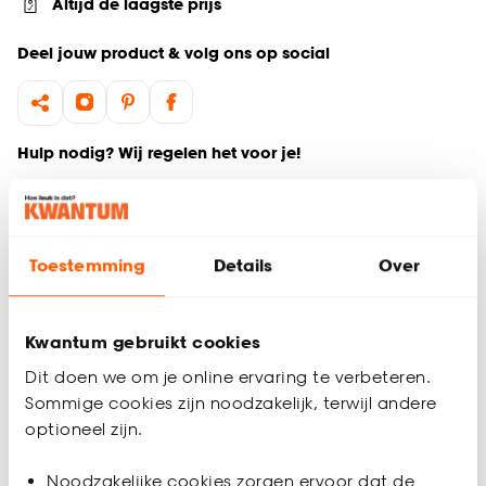
Altijd de laagste prijs
Deel jouw product & volg ons op social
Hulp nodig? Wij regelen het voor je!
Ga terug naar het hoofdproduct
Toestemming
Details
Over
Productomschrijving
Wil je zeker weten dat deze gordijnstof bij de rest van jouw
interieur past? Bestel vrijblijvend één of meerdere kleurstalen
Kwantum gebruikt cookies
en bekijk of vergelijk eenvoudig welke gordijnstof jouw
favoriet is. Zo ben je 100% zeker van de juiste keuze. De
Dit doen we om je online ervaring te verbeteren.
kleurstalen worden binnen 2 à 3 werkdagen thuisbezorgd en
Sommige cookies zijn noodzakelijk, terwijl andere
passen door de brievenbus. Afmeting staal Gordijn: 13 x 26
optioneel zijn.
cm.
Noodzakelijke cookies zorgen ervoor dat de