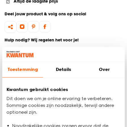
Altijd de laagste prijs
Deel jouw product & volg ons op social
Hulp nodig? Wij regelen het voor je!
Ga terug naar het hoofdproduct
Toestemming
Details
Over
Productomschrijving
Wil je zeker weten dat deze gordijnstof bij de rest van jouw
interieur past? Bestel vrijblijvend één of meerdere kleurstalen
Kwantum gebruikt cookies
en bekijk of vergelijk eenvoudig welke gordijnstof jouw
favoriet is. Zo ben je 100% zeker van de juiste keuze. De
Dit doen we om je online ervaring te verbeteren.
kleurstalen worden binnen 2 à 3 werkdagen thuisbezorgd en
Sommige cookies zijn noodzakelijk, terwijl andere
passen door de brievenbus. Afmeting staal Gordijn: 13 x 26
optioneel zijn.
cm.
Noodzakelijke cookies zorgen ervoor dat de