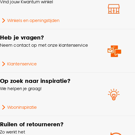
klikken.
Vind jouw Kwantum winkel
Mate verduisterend
Deels verduisterend
Goed om te weten is dat je deze keuze altijd nog
Winkels en openingstijden
kan aanpassen, bekijk hiervoor onze
Krimptolerantie
1.5%
cookieverklaring
.
Heb je vragen?
Soort stof
Verduisteringsstof
Neem contact op met onze klantenservice
Samenstelling
Polyester 100%
Klantenservice
Kleurtint
Groen
Op zoek naar inspiratie?
We helpen je graag!
Wooninspiratie
Ruilen of retourneren?
Zo werkt het