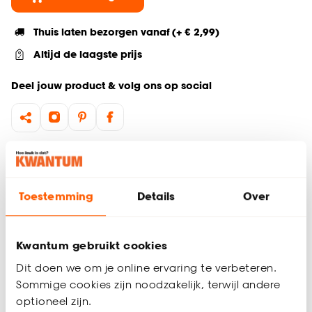
Thuis laten bezorgen vanaf (+ € 2,99)
Altijd de laagste prijs
Deel jouw product & volg ons op social
Hulp nodig? Wij regelen het voor je!
Ga terug naar het hoofdproduct
Toestemming
Details
Over
Productomschrijving
Kwantum gebruikt cookies
Wil je zeker weten dat deze gordijnstof bij de rest van jouw
interieur past? Bestel vrijblijvend één of meerdere kleurstalen
Dit doen we om je online ervaring te verbeteren.
en bekijk of vergelijk eenvoudig welke gordijnstof jouw
Sommige cookies zijn noodzakelijk, terwijl andere
favoriet is. Zo ben je 100% zeker van de juiste keuze. De
optioneel zijn.
kleurstalen worden binnen 2 à 3 werkdagen thuisbezorgd en