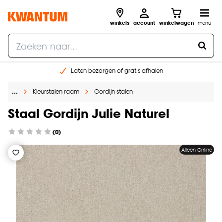
winkels
account
winkelwagen
menu
Laten bezorgen of gratis afhalen
Shop online of in onze 14 winkels
…
Kleurstalen raam
Gordijn stalen
Gratis raam advies en opmeten aan huis
€ 5,- korting op je volgende bestelling
Staal Gordijn Julie Naturel
(0)
Alleen Online