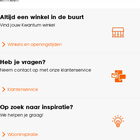
accepteren door op ‘Cookies aanpassen’ te
klikken.
Krimptolerantie
3%
Altijd een winkel in de buurt
Vind jouw Kwantum winkel
Goed om te weten is dat je deze keuze altijd nog
Mate verduisterend
Deels verduisterend
kan aanpassen, bekijk hiervoor onze
cookieverklaring
.
Winkels en openingstijden
% Verduisterend
85%
Heb je vragen?
Kleurtint
Naturel
Neem contact op met onze klantenservice
Soort stof
Verduisteringsstof
Klantenservice
Gewicht gram per m2
420 G/m2
Op zoek naar inspiratie?
We helpen je graag!
Wooninspiratie