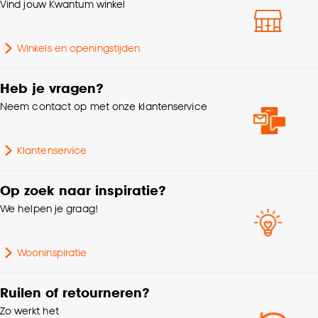
klikken.
Vind jouw Kwantum winkel
Soort stof
Verduisteringsstof
Goed om te weten is dat je deze keuze altijd nog
Winkels en openingstijden
kan aanpassen, bekijk hiervoor onze
Gewicht gram per m2
325 G/m2
cookieverklaring
.
Heb je vragen?
% Verduisterend
95%
Neem contact op met onze klantenservice
Mate verduisterend
Deels verduisterend
Klantenservice
Krimptolerantie
3%
Op zoek naar inspiratie?
We helpen je graag!
Wooninspiratie
Ruilen of retourneren?
Zo werkt het