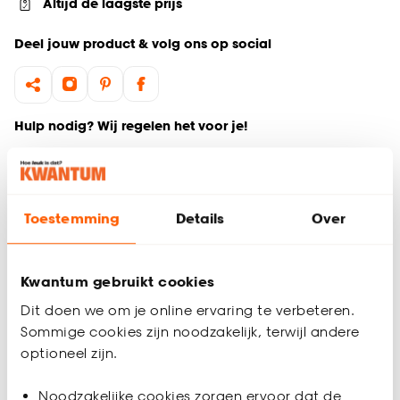
Altijd de laagste prijs
Deel jouw product & volg ons op social
Hulp nodig? Wij regelen het voor je!
Ga terug naar het hoofdproduct
Toestemming
Details
Over
Productomschrijving
Wil je zeker weten dat deze gordijnstof bij de rest van jouw
interieur past? Bestel vrijblijvend één of meerdere kleurstalen
Kwantum gebruikt cookies
en bekijk of vergelijk eenvoudig welke gordijnstof jouw
favoriet is. Zo ben je 100% zeker van de juiste keuze. De
Dit doen we om je online ervaring te verbeteren.
kleurstalen worden binnen 2 à 3 werkdagen thuisbezorgd en
Sommige cookies zijn noodzakelijk, terwijl andere
passen door de brievenbus. Afmeting staal Gordijn: 13 x 26
optioneel zijn.
cm.
Noodzakelijke cookies zorgen ervoor dat de