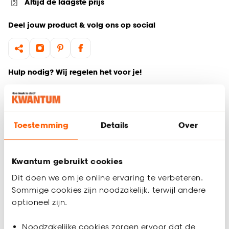
Altijd de laagste prijs
Deel jouw product & volg ons op social
Hulp nodig? Wij regelen het voor je!
Ga terug naar het hoofdproduct
Toestemming
Details
Over
Productomschrijving
Wil je zeker weten dat deze gordijnstof bij de rest van jouw
interieur past? Bestel vrijblijvend één of meerdere kleurstalen
Kwantum gebruikt cookies
en bekijk of vergelijk eenvoudig welke gordijnstof jouw
favoriet is. Zo ben je 100% zeker van de juiste keuze. De
Dit doen we om je online ervaring te verbeteren.
kleurstalen worden binnen 2 à 3 werkdagen thuisbezorgd en
Sommige cookies zijn noodzakelijk, terwijl andere
passen door de brievenbus. Afmeting staal Gordijn: 13 x 26
optioneel zijn.
cm.
Noodzakelijke cookies zorgen ervoor dat de