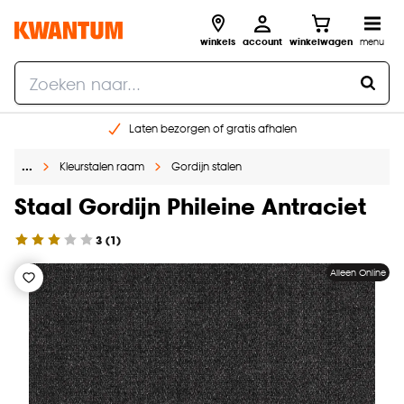
winkels
account
winkelwagen
menu
Laten bezorgen of gratis afhalen
Shop online of in onze 14 winkels
…
Kleurstalen raam
Gordijn stalen
Gratis raam advies en opmeten aan huis
€ 5,- korting op je volgende bestelling
Staal Gordijn Phileine Antraciet
3
(
1
)
Alleen Online