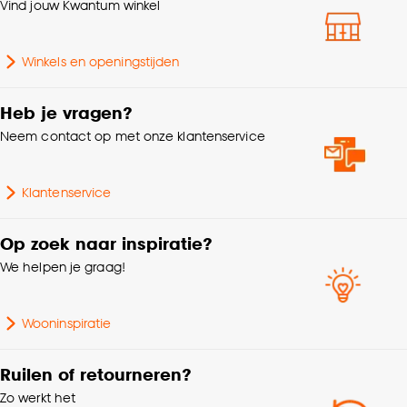
klikken.
Vind jouw Kwantum winkel
% Verduisterend
100%
Goed om te weten is dat je deze keuze altijd nog
Winkels en openingstijden
kan aanpassen, bekijk hiervoor onze
Mate verduisterend
100% Verduisterend
cookieverklaring
.
Heb je vragen?
Krimptolerantie
1%
Neem contact op met onze klantenservice
Gewicht gram per m2
270 G/m2
Klantenservice
Op zoek naar inspiratie?
We helpen je graag!
Wooninspiratie
Ruilen of retourneren?
Zo werkt het