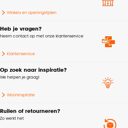
Gewicht gram per m2
290 G/m2
Goed om te weten is dat je deze keuze altijd nog
Winkels en openingstijden
kan aanpassen, bekijk hiervoor onze
Soort stof
Velours
cookieverklaring
.
Heb je vragen?
Neem contact op met onze klantenservice
Klantenservice
Op zoek naar inspiratie?
We helpen je graag!
Wooninspiratie
Ruilen of retourneren?
Zo werkt het