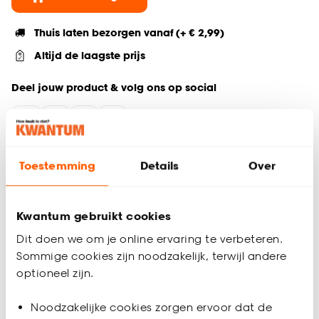
Thuis laten bezorgen vanaf (+ € 2,99)
Altijd de laagste prijs
Deel jouw product & volg ons op social
Productomschrijving
Toestemming
Details
Over
Wil je zeker weten dat deze gordijnstof bij de rest van jouw
interieur past? Bestel vrijblijvend één of meerdere kleurstalen
en bekijk of vergelijk eenvoudig welke gordijnstof jouw
Kwantum gebruikt cookies
favoriet is. Zo ben je 100% zeker van de juiste keuze. De
Dit doen we om je online ervaring te verbeteren.
kleurstalen worden binnen 2 à 3 werkdagen thuisbezorgd en
Sommige cookies zijn noodzakelijk, terwijl andere
passen door de brievenbus. Afmeting staal Gordijn: 13 x 26
optioneel zijn.
cm.
Productspecificaties
Noodzakelijke cookies zorgen ervoor dat de