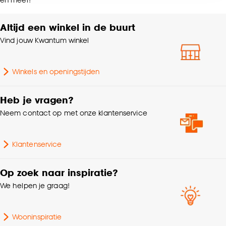
accepteren door op ‘Cookies aanpassen’ te
Wasvoorschriften
°, Niet in de
klikken.
droogtrommel
Altijd een winkel in de buurt
Vind jouw Kwantum winkel
Goed om te weten is dat je deze keuze altijd nog
Soort stof
In between
kan aanpassen, bekijk hiervoor onze
cookieverklaring
.
Winkels en openingstijden
Gewicht gram per m2
107 G/m2
Heb je vragen?
Krimptolerantie
3%
Neem contact op met onze klantenservice
Klantenservice
Op zoek naar inspiratie?
We helpen je graag!
Wooninspiratie