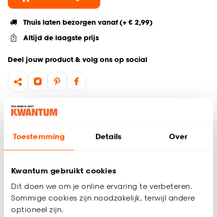
Thuis laten bezorgen vanaf (+ € 2,99)
Altijd de laagste prijs
Deel jouw product & volg ons op social
Hulp nodig? Wij regelen het voor je!
Ga terug naar het hoofdproduct
Toestemming
Details
Over
Productomschrijving
Kwantum gebruikt cookies
Wil je zeker weten dat deze gordijnstof bij de rest van jouw
interieur past? Bestel vrijblijvend één of meerdere kleurstalen
Dit doen we om je online ervaring te verbeteren.
en bekijk of vergelijk eenvoudig welke gordijnstof jouw
Sommige cookies zijn noodzakelijk, terwijl andere
favoriet is. Zo ben je 100% zeker van de juiste keuze. De
optioneel zijn.
kleurstalen worden binnen 2 à 3 werkdagen thuisbezorgd en