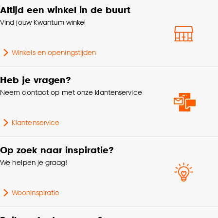
Krimptolerantie
3%
Altijd een winkel in de buurt
klikken.
Vind jouw Kwantum winkel
Soort stof
In between
Goed om te weten is dat je deze keuze altijd nog
kan aanpassen, bekijk hiervoor onze
Winkels en openingstijden
Kleurtint
Wit
cookieverklaring
.
Heb je vragen?
Gewicht gram per m2
102 G/m2
Neem contact op met onze klantenservice
Klantenservice
Op zoek naar inspiratie?
We helpen je graag!
Wooninspiratie