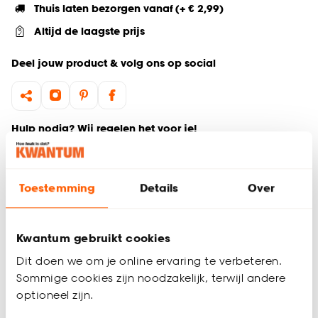
Thuis laten bezorgen vanaf (+ € 2,99)
Altijd de laagste prijs
Deel jouw product & volg ons op social
Hulp nodig? Wij regelen het voor je!
Ga terug naar het hoofdproduct
Toestemming
Details
Over
Productomschrijving
Wil je zeker weten dat deze gordijnstof bij de rest van jouw
Kwantum gebruikt cookies
interieur past? Bestel vrijblijvend één of meerdere kleurstalen
en bekijk of vergelijk eenvoudig welke gordijnstof jouw
Dit doen we om je online ervaring te verbeteren.
favoriet is. Zo ben je 100% zeker van de juiste keuze. De
Sommige cookies zijn noodzakelijk, terwijl andere
kleurstalen worden binnen 2 à 3 werkdagen thuisbezorgd en
optioneel zijn.
passen door de brievenbus. Afmeting staal Gordijn: 13 x 26