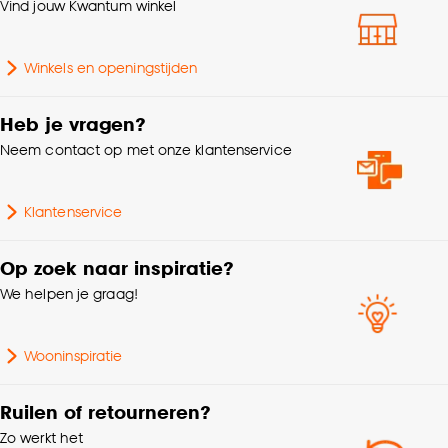
klikken.
Vind jouw Kwantum winkel
Krimptolerantie
2%
Goed om te weten is dat je deze keuze altijd nog
Winkels en openingstijden
kan aanpassen, bekijk hiervoor onze
Kleurtint
Wit
cookieverklaring
.
Heb je vragen?
Gewicht gram per m2
90 G/m2
Neem contact op met onze klantenservice
Klantenservice
Op zoek naar inspiratie?
We helpen je graag!
Wooninspiratie
Ruilen of retourneren?
Zo werkt het