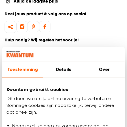
Altijd de laagste prijs
Deel jouw product & volg ons op social
Hulp nodig? Wij regelen het voor je!
Ga terug naar het hoofdproduct
Toestemming
Details
Over
Productomschrijving
Wil je zeker weten dat deze gordijnstof bij de rest van jouw
interieur past? Bestel vrijblijvend één of meerdere kleurstalen
Kwantum gebruikt cookies
en bekijk of vergelijk eenvoudig welke gordijnstof jouw
favoriet is. Zo ben je 100% zeker van de juiste keuze. De
Dit doen we om je online ervaring te verbeteren.
kleurstalen worden binnen 2 à 3 werkdagen thuisbezorgd en
Sommige cookies zijn noodzakelijk, terwijl andere
passen door de brievenbus. Afmeting staal Gordijn: 13 x 26
optioneel zijn.
cm.
Noodzakelijke cookies zorgen ervoor dat de