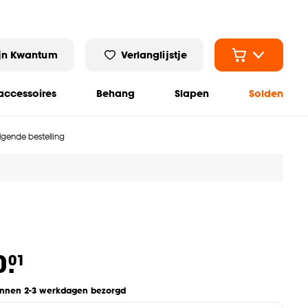
jn Kwantum
Verlanglijstje
ccessoires
Behang
Slapen
Solden
olgende bestelling
0.
01
innen 2-3 werkdagen bezorgd