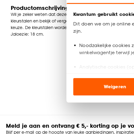
Productomschrijving
Kwantum gebruikt cooki
Wil je zeker weten dat deze raamdecoratie bij de rest van jou
kleurstalen en bekijk of vergelijk eenvoudig welke raamdecorat
Dit doen we om je online e
keuze. De kleurstalen worden binnen 2 à 3 werkdagen thuisb
zijn.
Jaloezie: 18 cm.
Noodzakelijke cookies z
winkelwagentje terwijl 
Analytische cookies (op
Marketing cookies (opt
Weigeren
ook buiten de website 
Klik op ‘Ja, alles toestaa
noodzakelijke cookies te 
accepteren door op ‘Cook
Meld je aan en ontvang € 5,- korting op je v
Goed om te weten is dat j
Blijf per e-mail op de hoogte van leuke aanbiedingen, inspirati