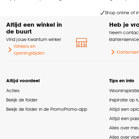
Shop online of i
Altijd een winkel in
Heb je vr
de buurt
Neem contact
Vind jouw Kwantum winkel
klantenservic
Winkels en
Klantenser
openingstijden
Altijd voordeel
Tips en info
Acties
Wooninspirati
Bekijk de folder
Inspiratie op 
Bekijk de folder in de PromoPromo-app
Altijd een opl
Altijd een pas
Alles over me
Alles over vlo