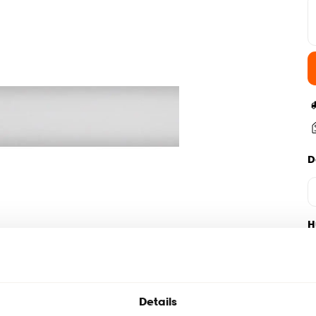
D
H
Details