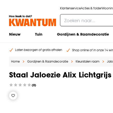
Klantenservice
Acties & folder
Woonins
Nieuw
Tuin
Gordijnen & Raamdecoratie
Laten bezorgen of gratis afhalen
Shop online of in onze 14 win
Home
Gordijnen & Raamdecoratie
Kleurstalen raam
Jalo
Staal Jaloezie Alix Lichtgri
(0)