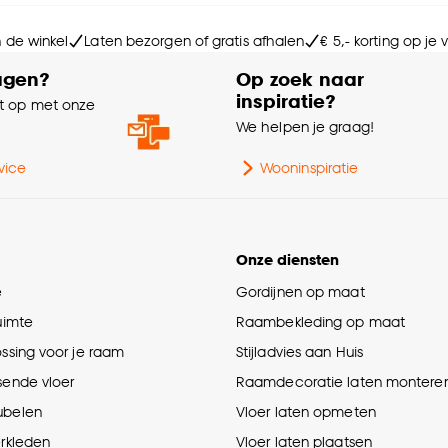
n de winkel
Laten bezorgen of gratis afhalen
€ 5,- korting op je
agen?
Op zoek naar
inspiratie?
 op met onze
e
We helpen je graag!
vice
Wooninspiratie
Onze diensten
e
Gordijnen op maat
ruimte
Raambekleding op maat
ossing voor je raam
Stijladvies aan Huis
sende vloer
Raamdecoratie laten montere
ubelen
Vloer laten opmeten
erkleden
Vloer laten plaatsen