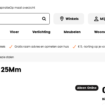
piratie
Op maat overzicht
Winkels
Mi
Vloer
Verlichting
Meubelen
Woona
kels
Gratis raam advies en opmeten aan huis
€ 5,- korting op je v
ezie stalen
js 25Mm
Alleen Online
B