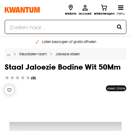
winkels
account
winkelwagen
menu
Laten bezorgen of gratis afhalen
Shop online of in onze 14 winkels
…
Kleurstalen raam
Jaloezie stalen
Gratis raam advies en opmeten aan huis
€ 5,- korting op je volgende bestelling
Staal Jaloezie Bodine Wit 50Mm
(0)
Alleen Online