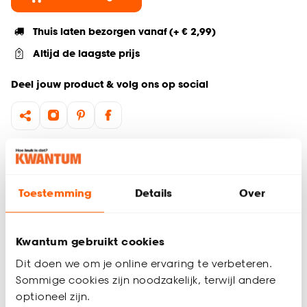
Thuis laten bezorgen vanaf (+ € 2,99)
Altijd de laagste prijs
Deel jouw product & volg ons op social
Hulp nodig? Wij regelen het voor je!
Ga terug naar het hoofdproduct
Toestemming
Details
Over
Productomschrijving
Kwantum gebruikt cookies
Wil je zeker weten dat deze raamdecoratie bij de rest van
jouw interieur past? Bestel vrijblijvend één of meerdere
Dit doen we om je online ervaring te verbeteren.
kleurstalen en bekijk of vergelijk eenvoudig welke
Sommige cookies zijn noodzakelijk, terwijl andere
raamdecoratie jouw favoriet is. Zo ben je 100% zeker van de
optioneel zijn.
juiste keuze. De kleurstalen worden binnen 2 à 3 werkdagen