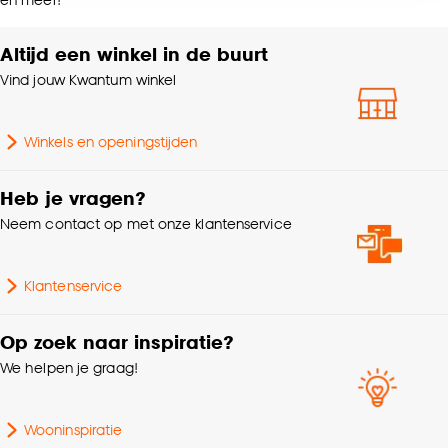
Wasvoorschriften
accepteren door op ‘Cookies aanpassen’ te
doek
klikken.
Altijd een winkel in de buurt
Vind jouw Kwantum winkel
Goed om te weten is dat je deze keuze altijd nog
kan aanpassen, bekijk hiervoor onze
cookieverklaring
.
Winkels en openingstijden
Heb je vragen?
Neem contact op met onze klantenservice
Klantenservice
Op zoek naar inspiratie?
We helpen je graag!
Wooninspiratie