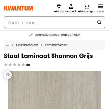
winkels
account
winkelwagen
menu
Laten bezorgen of gratis afhalen
Shop online of in onze 14 winkels
…
Kleurstalen vloer
Laminaat stalen
Gratis raam advies en opmeten aan huis
€ 5,- korting op je volgende bestelling
Staal Laminaat Shannon Grijs
(0)