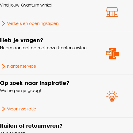
klikken.
Vind jouw Kwantum winkel
Breedte
24.6 CM
Goed om te weten is dat je deze keuze altijd nog
Winkels en openingstijden
kan aanpassen, bekijk hiervoor onze
Geschikt voor
Vloerverwarming
cookieverklaring
.
Heb je vragen?
Neem contact op met onze klantenservice
Klantenservice
Op zoek naar inspiratie?
We helpen je graag!
Wooninspiratie
Ruilen of retourneren?