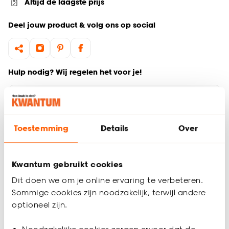
Altijd de laagste prijs
Deel jouw product & volg ons op social
Hulp nodig? Wij regelen het voor je!
Ga terug naar het hoofdproduct
Toestemming
Details
Over
Productomschrijving
Wil je zeker weten dat deze vloer bij de rest van jouw
interieur past? Bestel vrijblijvend één of meerdere kleurstalen
Kwantum gebruikt cookies
en bekijk of vergelijk eenvoudig welke vloer jouw favoriet is.
Zo ben je 100% zeker van de juiste keuze. De kleurstalen
Dit doen we om je online ervaring te verbeteren.
worden binnen 2 à 3 werkdagen thuisbezorgd en passen
Sommige cookies zijn noodzakelijk, terwijl andere
door de brievenbus. Afmeting staal laminaat: 10 cm lang, de
optioneel zijn.
breedte van een plank verschilt per product en staat bij de
specificaties.