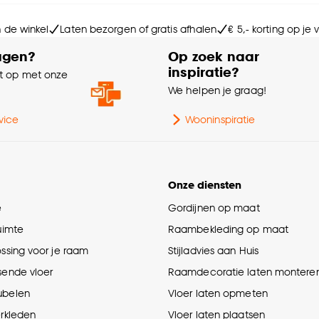
n de winkel
Laten bezorgen of gratis afhalen
€ 5,- korting op je
Ge
agen?
Op zoek naar
inspiratie?
Kle
 op met onze
e
We helpen je graag!
vice
Wooninspiratie
Onze diensten
e
Gordijnen op maat
ruimte
Raambekleding op maat
ossing voor je raam
Stijladvies aan Huis
sende vloer
Raamdecoratie laten montere
ubelen
Vloer laten opmeten
erkleden
Vloer laten plaatsen