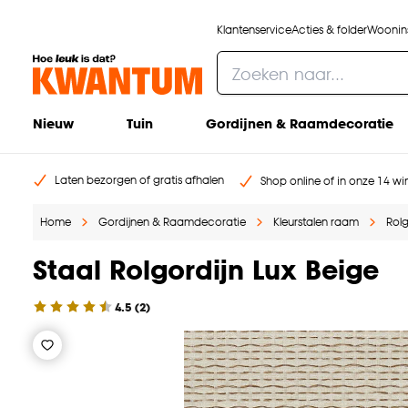
Klantenservice
Acties & folder
Woonins
Nieuw
Tuin
Gordijnen & Raamdecoratie
Laten bezorgen of gratis afhalen
Shop online of in onze 14 win
Home
Gordijnen & Raamdecoratie
Kleurstalen raam
Rolg
Staal Rolgordijn Lux Beige
4.5
(
2
)