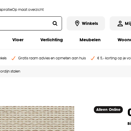
piratie
Op maat overzicht
Winkels
Mi
Vloer
Verlichting
Meubelen
Woona
kels
Gratis raam advies en opmeten aan huis
€ 5,- korting op je v
ordijn stalen
Alleen Online
B