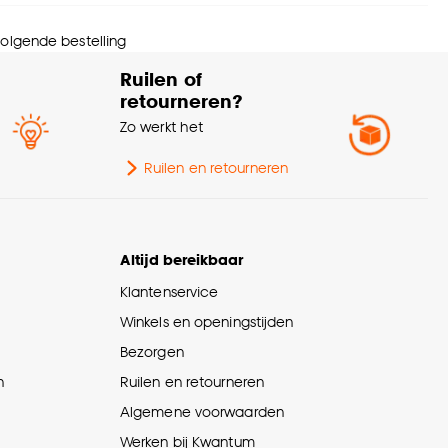
 volgende bestelling
wicht gram per m2
195 G/m2
Ruilen of
retourneren?
urtint
Beige
Zo werkt het
Ruilen en retourneren
Altijd bereikbaar
Klantenservice
Winkels en openingstijden
Bezorgen
n
Ruilen en retourneren
Algemene voorwaarden
Werken bij Kwantum