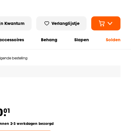
jn Kwantum
Verlanglijstje
ccessoires
Behang
Slapen
Solden
olgende bestelling
0.
01
innen 2-3 werkdagen bezorgd