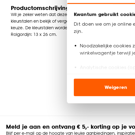
Productomschrijving
Kwantum gebruikt cooki
Wil je zeker weten dat deze raamdecoratie bij de rest van jou
kleurstalen en bekijk of vergelijk eenvoudig welke raamdecorat
Dit doen we om je online e
keuze. De kleurstalen worden binnen 2 à 3 werkdagen thuisb
zijn.
Rolgordijn: 13 x 26 cm.
Noodzakelijke cookies z
winkelwagentje terwijl 
Analytische cookies (op
Marketing cookies (opt
Weigeren
ook buiten de website 
Klik op ‘Ja, alles toestaa
noodzakelijke cookies te 
accepteren door op ‘Cook
Meld je aan en ontvang € 5,- korting op je v
Goed om te weten is dat j
Blijf per e-mail op de hoogte van leuke aanbiedingen, inspirati