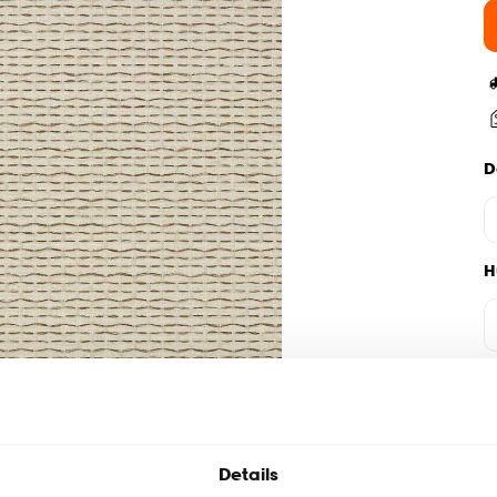
D
H
Details