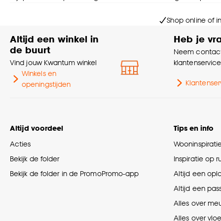
Shop online of i
Altijd een winkel in
Heb je vr
de buurt
Neem contact
Vind jouw Kwantum winkel
klantenservic
Winkels en
Klantenser
openingstijden
Altijd voordeel
Tips en info
Acties
Wooninspirati
Bekijk de folder
Inspiratie op 
Bekijk de folder in de PromoPromo-app
Altijd een opl
Altijd een pas
Alles over me
Alles over vlo