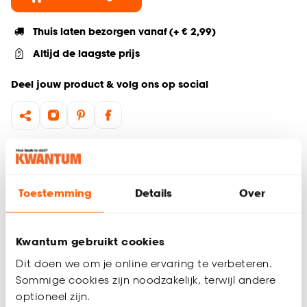
Thuis laten bezorgen vanaf (+ € 2,99)
Altijd de laagste prijs
Deel jouw product & volg ons op social
Hulp nodig? Wij regelen het voor je!
Ga terug naar het hoofdproduct
Toestemming
Details
Over
Productomschrijving
Kwantum gebruikt cookies
Wil je zeker weten dat deze raamdecoratie bij de rest van
jouw interieur past? Bestel vrijblijvend één of meerdere
Dit doen we om je online ervaring te verbeteren.
kleurstalen en bekijk of vergelijk eenvoudig welke
Sommige cookies zijn noodzakelijk, terwijl andere
raamdecoratie jouw favoriet is. Zo ben je 100% zeker van de
optioneel zijn.
juiste keuze. De kleurstalen worden binnen 2 à 3 werkdagen