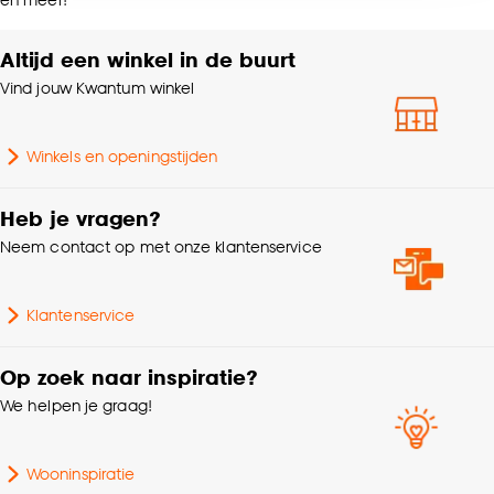
accepteren door op ‘Cookies aanpassen’ te
Gewicht gram per m2
290 G/m2
klikken.
Altijd een winkel in de buurt
% Verduisterend
100%
Vind jouw Kwantum winkel
Goed om te weten is dat je deze keuze altijd nog
kan aanpassen, bekijk hiervoor onze
Mate verduisterend
100% Verduisterend
cookieverklaring
.
Winkels en openingstijden
Kleurtint
Grijs
Heb je vragen?
Neem contact op met onze klantenservice
Samenstelling
Polyester 100%
Klantenservice
Op zoek naar inspiratie?
We helpen je graag!
Wooninspiratie