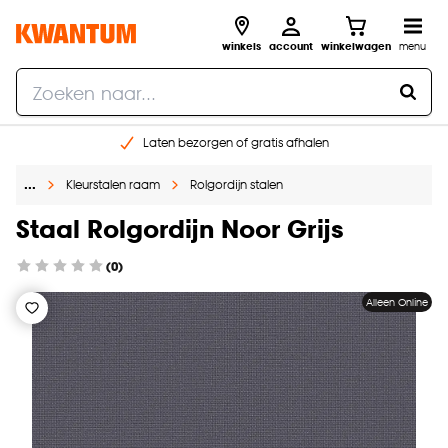
winkels
account
winkelwagen
menu
Laten bezorgen of gratis afhalen
Shop online of in onze 14 winkels
…
Kleurstalen raam
Rolgordijn stalen
Gratis raam advies en opmeten aan huis
€ 5,- korting op je volgende bestelling
Staal Rolgordijn Noor Grijs
(0)
Alleen Online