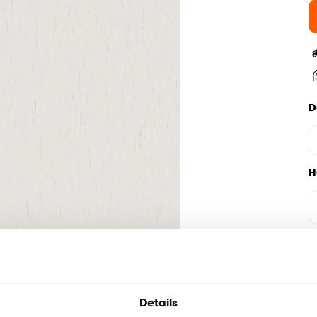
D
H
Details