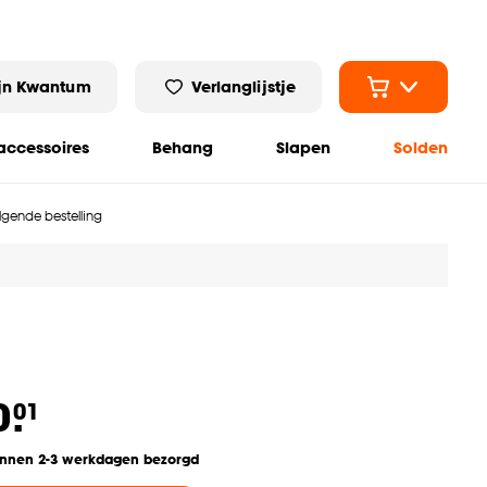
jn Kwantum
Verlanglijstje
ccessoires
Behang
Slapen
Solden
olgende bestelling
0.
01
innen 2-3 werkdagen bezorgd