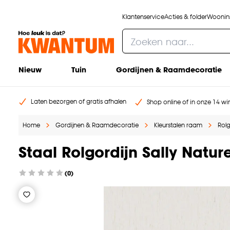
Klantenservice
Acties & folder
Woonins
Nieuw
Tuin
Gordijnen & Raamdecoratie
Laten bezorgen of gratis afhalen
Shop online of in onze 14 win
Home
Gordijnen & Raamdecoratie
Kleurstalen raam
Rolg
Staal Rolgordijn Sally Nature
(0)