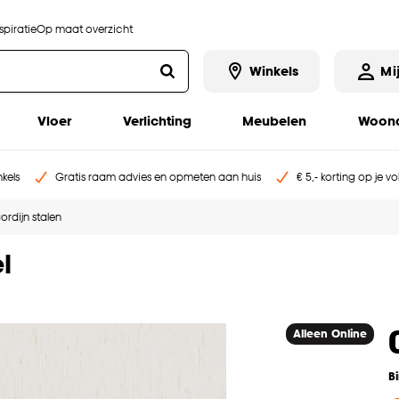
piratie
Op maat overzicht
Winkels
Mi
Vloer
Verlichting
Meubelen
Woona
kels
Gratis raam advies en opmeten aan huis
€ 5,- korting op je v
ordijn stalen
l
Alleen Online
B