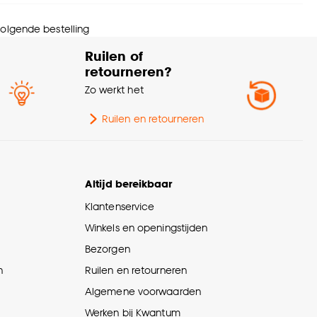
wicht gram per m2
350 G/m2
 volgende bestelling
Ruilen of
Verduisterend
100%
retourneren?
Zo werkt het
te verduisterend
100% Verduisterend
Ruilen en retourneren
rt stof
Rolgordijn verduisterend
Altijd bereikbaar
Klantenservice
Winkels en openingstijden
Bezorgen
n
Ruilen en retourneren
Algemene voorwaarden
Werken bij Kwantum