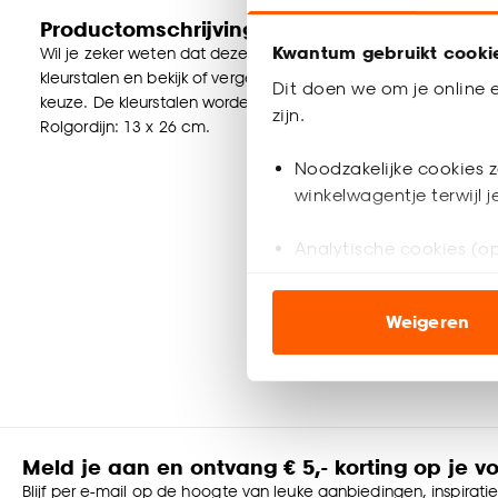
Productomschrijving
Kwantum gebruikt cooki
Wil je zeker weten dat deze raamdecoratie bij de rest van jou
kleurstalen en bekijk of vergelijk eenvoudig welke raamdecorat
Dit doen we om je online e
keuze. De kleurstalen worden binnen 2 à 3 werkdagen thuisb
zijn.
Rolgordijn: 13 x 26 cm.
Noodzakelijke cookies z
winkelwagentje terwijl 
Analytische cookies (op
Marketing cookies (opt
Weigeren
ook buiten de website 
Klik op ‘Ja, alles toestaa
noodzakelijke cookies te 
accepteren door op ‘Cook
Meld je aan en ontvang € 5,- korting op je v
Goed om te weten is dat j
Blijf per e-mail op de hoogte van leuke aanbiedingen, inspirati