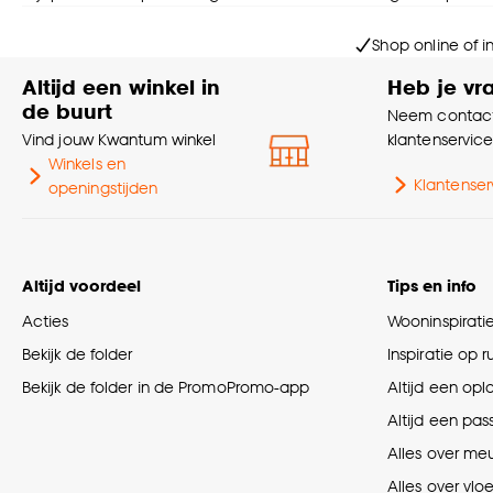
Shop online of i
Altijd een winkel in
Heb je vr
de buurt
Neem contact
Vind jouw Kwantum winkel
klantenservic
Winkels en
Klantenser
openingstijden
Altijd voordeel
Tips en info
Acties
Wooninspirati
Bekijk de folder
Inspiratie op 
Bekijk de folder in de PromoPromo-app
Altijd een opl
Altijd een pas
Alles over me
Alles over vlo