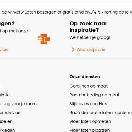
Ge
n de winkel
Laten bezorgen of gratis afhalen
€ 5,- korting op je
agen?
Op zoek naar
% 
inspiratie?
 op met onze
e
We helpen je graag!
Ma
vice
Wooninspiratie
Soo
Onze diensten
e
Gordijnen op maat
ruimte
Raambekleding op maat
ossing voor je raam
Stijladvies aan Huis
sende vloer
Raamdecoratie laten montere
ubelen
Vloer laten opmeten
erkleden
Vloer laten plaatsen