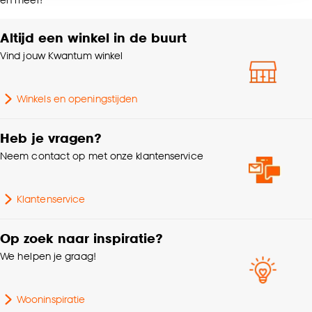
accepteren door op ‘Cookies aanpassen’ te
klikken.
Altijd een winkel in de buurt
Gewicht gram per m2
350 G/m2
Vind jouw Kwantum winkel
Goed om te weten is dat je deze keuze altijd nog
Kleurtint
Antraciet
kan aanpassen, bekijk hiervoor onze
cookieverklaring
.
Winkels en openingstijden
Afnemen met vochtige
Wasvoorschriften
doek
Heb je vragen?
Neem contact op met onze klantenservice
Mate verduisterend
100% Verduisterend
Klantenservice
Op zoek naar inspiratie?
We helpen je graag!
Wooninspiratie