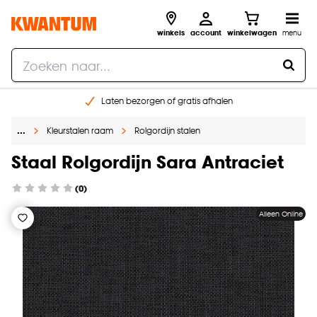
winkels
account
winkelwagen
menu
Laten bezorgen of gratis afhalen
Shop online of in onze 14 winkels
…
Kleurstalen raam
Rolgordijn stalen
Gratis raam advies en opmeten aan huis
€ 5,- korting op je volgende bestelling
Staal Rolgordijn Sara Antraciet
(0)
Alleen Online