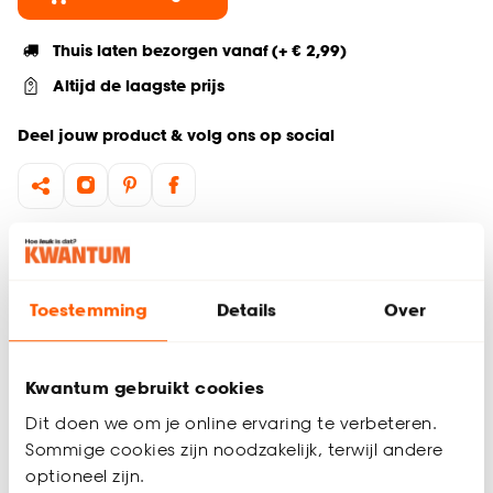
Thuis laten bezorgen vanaf (+ € 2,99)
Altijd de laagste prijs
Deel jouw product & volg ons op social
Hulp nodig? Wij regelen het voor je!
Ga terug naar het hoofdproduct
Toestemming
Details
Over
Productomschrijving
Kwantum gebruikt cookies
Wil je zeker weten dat deze raamdecoratie bij de rest van
jouw interieur past? Bestel vrijblijvend één of meerdere
Dit doen we om je online ervaring te verbeteren.
kleurstalen en bekijk of vergelijk eenvoudig welke
Sommige cookies zijn noodzakelijk, terwijl andere
raamdecoratie jouw favoriet is. Zo ben je 100% zeker van de
optioneel zijn.
juiste keuze. De kleurstalen worden binnen 2 à 3 werkdagen