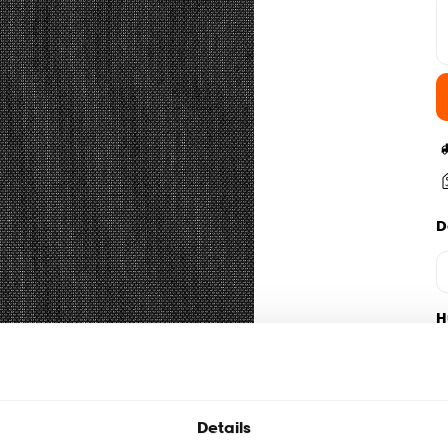
D
H
Details