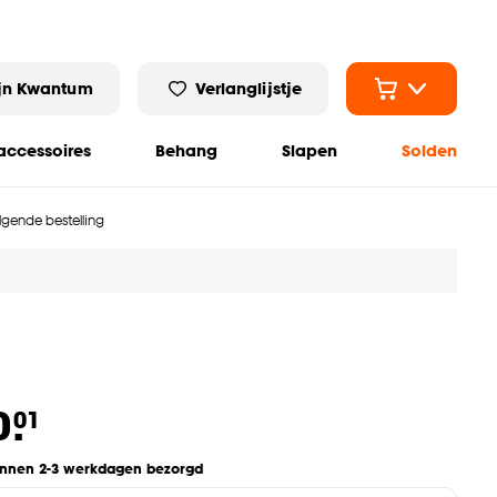
jn Kwantum
Verlanglijstje
ccessoires
Behang
Slapen
Solden
olgende bestelling
0.
01
innen 2-3 werkdagen bezorgd