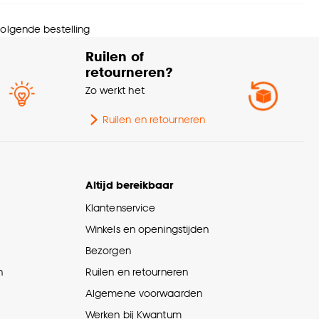
Afnemen met vochtige
svoorschriften
 volgende bestelling
doek
Ruilen of
retourneren?
wicht gram per m2
310 G/m2
Zo werkt het
Ruilen en retourneren
Altijd bereikbaar
Klantenservice
Winkels en openingstijden
Bezorgen
n
Ruilen en retourneren
Algemene voorwaarden
Werken bij Kwantum