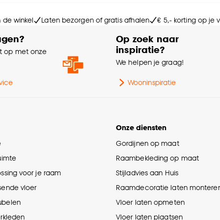
Wa
n de winkel
Laten bezorgen of gratis afhalen
€ 5,- korting op je
agen?
Op zoek naar
inspiratie?
Ge
 op met onze
e
We helpen je graag!
vice
Wooninspiratie
Onze diensten
e
Gordijnen op maat
ruimte
Raambekleding op maat
ossing voor je raam
Stijladvies aan Huis
sende vloer
Raamdecoratie laten montere
ubelen
Vloer laten opmeten
erkleden
Vloer laten plaatsen