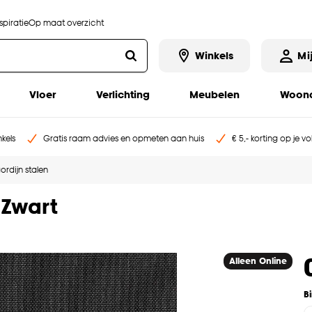
piratie
Op maat overzicht
Winkels
Mi
Vloer
Verlichting
Meubelen
Woona
kels
Gratis raam advies en opmeten aan huis
€ 5,- korting op je v
ordijn stalen
 Zwart
Alleen Online
B