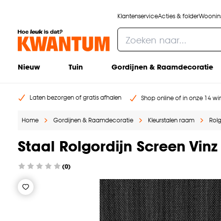
Klantenservice
Acties & folder
Woonins
Nieuw
Tuin
Gordijnen & Raamdecoratie
Laten bezorgen of gratis afhalen
Shop online of in onze 14 win
Home
Gordijnen & Raamdecoratie
Kleurstalen raam
Rolg
Staal Rolgordijn Screen Vinz
(0)