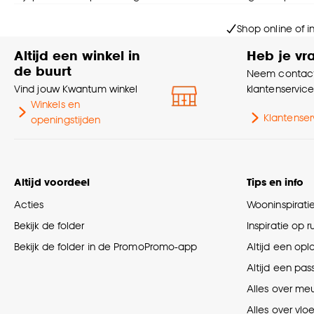
Shop online of i
Altijd een winkel in
Heb je vr
de buurt
Neem contact
Vind jouw Kwantum winkel
klantenservic
Winkels en
Klantenser
openingstijden
Altijd voordeel
Tips en info
Acties
Wooninspirati
Bekijk de folder
Inspiratie op 
Bekijk de folder in de PromoPromo-app
Altijd een opl
Altijd een pas
Alles over me
Alles over vlo