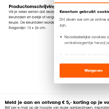
Productomschrijving
Kwantum gebruikt cooki
Wil je zeker weten dat deze raamdecoratie bij de rest van jou
kleurstalen en bekijk of vergelijk eenvoudig welke raamdecorat
Dit doen we om je online e
keuze. De kleurstalen worden binnen 2 à 3 werkdagen thuisb
zijn.
Rolgordijn: 13 x 26 cm.
Noodzakelijke cookies z
winkelwagentje terwijl 
Analytische cookies (op
Marketing cookies (opt
Weigeren
ook buiten de website 
Klik op ‘Ja, alles toestaa
noodzakelijke cookies te 
accepteren door op ‘Cook
Meld je aan en ontvang € 5,- korting op je v
Goed om te weten is dat j
Blijf per e-mail op de hoogte van leuke aanbiedingen, inspirati