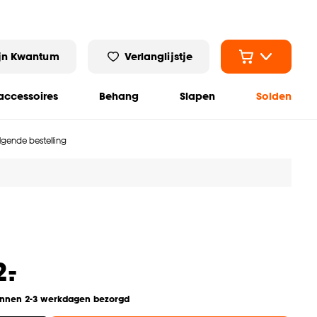
jn Kwantum
Verlanglijstje
ccessoires
Behang
Slapen
Solden
olgende bestelling
-
2.
innen 2-3 werkdagen bezorgd