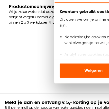
Productomschrijving
Kwantum gebruikt cooki
Wil je zeker weten dat deze vloer bij de rest van jouw interieu
bekijk of vergelijk eenvoudig welke vloer jouw favoriet is. Zo
Dit doen we om je online e
binnen 2 à 3 werkdagen thuisbezorgd en passen door de briev
zijn.
Noodzakelijke cookies z
winkelwagentje terwijl 
Analytische cookies (op
Marketing cookies (opt
Weigeren
ook buiten de website 
Klik op ‘Ja, alles toestaa
noodzakelijke cookies te 
accepteren door op ‘Cook
Meld je aan en ontvang € 5,- korting op je v
Goed om te weten is dat j
Blijf per e-mail op de hoogte van leuke aanbiedingen, inspirati