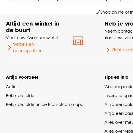
Shop online of i
Altijd een winkel in
Heb je vr
de buurt
Neem contact
Vind jouw Kwantum winkel
klantenservic
Winkels en
Klantenser
openingstijden
Altijd voordeel
Tips en info
Acties
Wooninspirati
Bekijk de folder
Inspiratie op 
Bekijk de folder in de PromoPromo-app
Altijd een opl
Altijd een pas
Alles over me
Alles over vlo