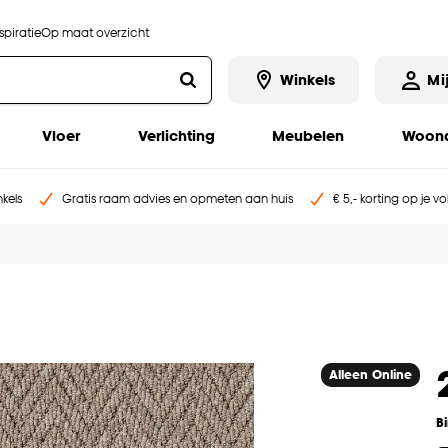
piratie
Op maat overzicht
Winkels
Mi
Vloer
Verlichting
Meubelen
Woona
kels
Gratis raam advies en opmeten aan huis
€ 5,- korting op je v
Alleen Online
B