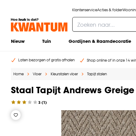
Klantenservice
Acties & folder
Woonins
Nieuw
Tuin
Gordijnen & Raamdecoratie
Laten bezorgen of gratis afhalen
Shop online of in onze 14 win
Home
Vloer
Kleurstalen vloer
Tapijt stalen
Staal Tapijt Andrews Greige
3
(
1
)