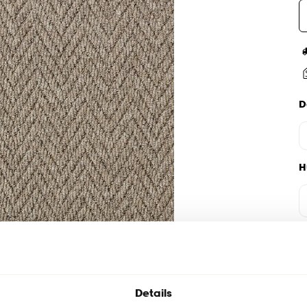
D
H
Details