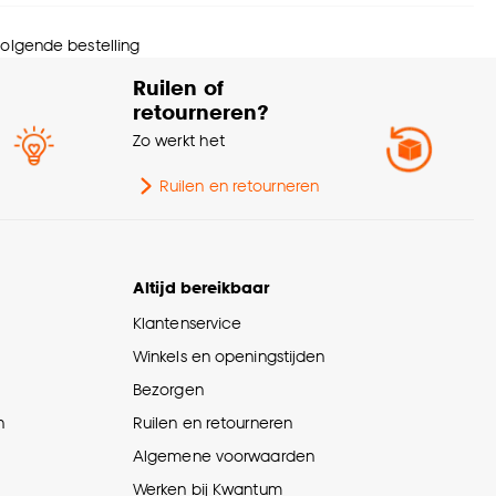
olgewicht
900 G/m2
 volgende bestelling
Trapgeschikt met
schikt voor
Ruilen of
ondertapijt
retourneren?
Zo werkt het
olhoogte
Laagpolig
Ruilen en retourneren
Altijd bereikbaar
Klantenservice
Winkels en openingstijden
Bezorgen
n
Ruilen en retourneren
Algemene voorwaarden
Werken bij Kwantum