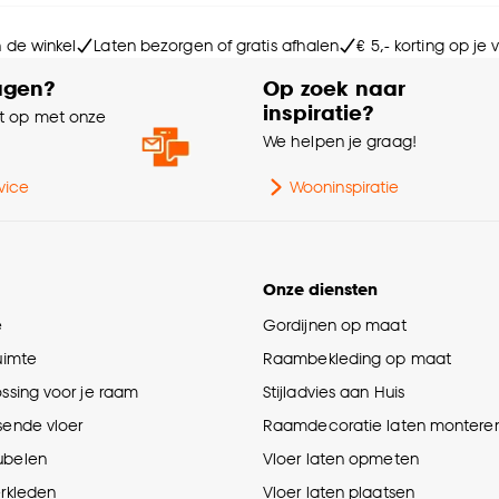
Po
n de winkel
Laten bezorgen of gratis afhalen
€ 5,- korting op je
Ge
agen?
Op zoek naar
inspiratie?
 op met onze
e
We helpen je graag!
Po
vice
Wooninspiratie
Onze diensten
e
Gordijnen op maat
ruimte
Raambekleding op maat
ossing voor je raam
Stijladvies aan Huis
sende vloer
Raamdecoratie laten montere
ubelen
Vloer laten opmeten
erkleden
Vloer laten plaatsen