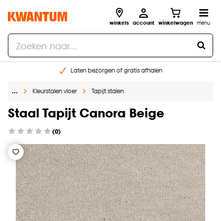
winkels
account
winkelwagen
menu
Laten bezorgen of gratis afhalen
Shop online of in onze 14 winkels
…
Kleurstalen vloer
Tapijt stalen
Gratis raam advies en opmeten aan huis
€ 5,- korting op je volgende bestelling
Staal Tapijt Canora Beige
(0)