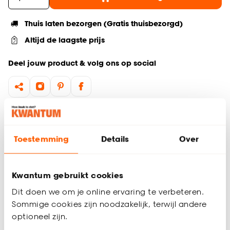
Thuis laten bezorgen (Gratis thuisbezorgd)
Altijd de laagste prijs
Deel jouw product & volg ons op social
Hulp nodig? Wij regelen het voor je!
Ga terug naar het hoofdproduct
Toestemming
Details
Over
Productomschrijving
Kwantum gebruikt cookies
Wil je zeker weten dat deze vloer bij de rest van jouw
Dit doen we om je online ervaring te verbeteren.
interieur past? Bestel vrijblijvend één of meerdere kleurstalen
Sommige cookies zijn noodzakelijk, terwijl andere
en bekijk of vergelijk eenvoudig welke vloer jouw favoriet is.
Zo ben je 100% zeker van de juiste keuze. De kleurstalen
optioneel zijn.
worden binnen 2 à 3 werkdagen thuisbezorgd en passen