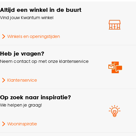
accepteren door op ‘Cookies aanpassen’ te
klikken.
Altijd een winkel in de buurt
Samenstelling
Polypropyleen 100%
Vind jouw Kwantum winkel
Goed om te weten is dat je deze keuze altijd nog
kan aanpassen, bekijk hiervoor onze
Poolhoogte
Laagpolig
Winkels en openingstijden
cookieverklaring
.
Heb je vragen?
Neem contact op met onze klantenservice
Klantenservice
Op zoek naar inspiratie?
We helpen je graag!
Wooninspiratie