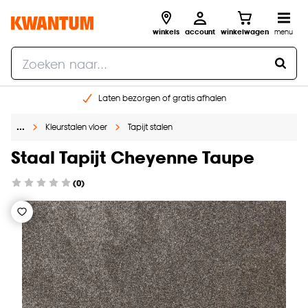
winkels
account
winkelwagen
menu
Laten bezorgen of gratis afhalen
Shop online of in onze 14 winkels
…
Kleurstalen vloer
Tapijt stalen
Gratis raam advies en opmeten aan huis
€ 5,- korting op je volgende bestelling
Staal Tapijt Cheyenne Taupe
(0)