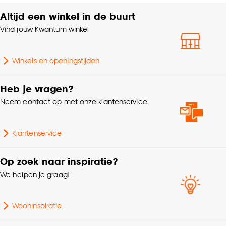
accepteren door op ‘Cookies aanpassen’ te
klikken.
Altijd een winkel in de buurt
Poolhoogte
Laagpolig
Vind jouw Kwantum winkel
Goed om te weten is dat je deze keuze altijd nog
kan aanpassen, bekijk hiervoor onze
Samenstelling
Polypropyleen 100%
Winkels en openingstijden
cookieverklaring
.
Poolgewicht
1500 G/m2
Heb je vragen?
Neem contact op met onze klantenservice
Klantenservice
Op zoek naar inspiratie?
We helpen je graag!
Wooninspiratie