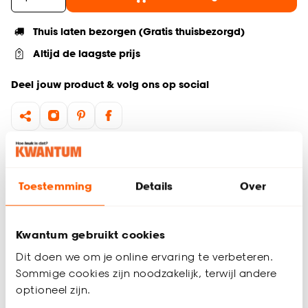
Thuis laten bezorgen (Gratis thuisbezorgd)
Altijd de laagste prijs
Deel jouw product & volg ons op social
Hulp nodig? Wij regelen het voor je!
Ga terug naar het hoofdproduct
Toestemming
Details
Over
Productomschrijving
Kwantum gebruikt cookies
Wil je zeker weten dat deze vloer bij de rest van jouw
Dit doen we om je online ervaring te verbeteren.
interieur past? Bestel vrijblijvend één of meerdere kleurstalen
Sommige cookies zijn noodzakelijk, terwijl andere
en bekijk of vergelijk eenvoudig welke vloer jouw favoriet is.
Zo ben je 100% zeker van de juiste keuze. De kleurstalen
optioneel zijn.
worden binnen 2 à 3 werkdagen thuisbezorgd en passen