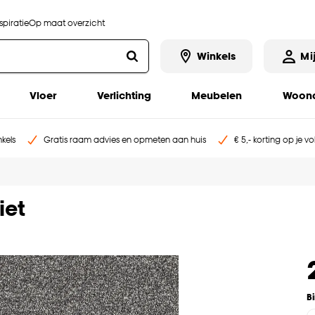
piratie
Op maat overzicht
Winkels
Mi
Vloer
Verlichting
Meubelen
Woona
kels
Gratis raam advies en opmeten aan huis
€ 5,- korting op je v
iet
B