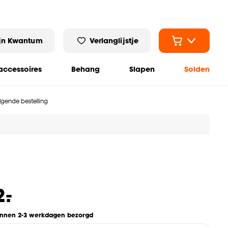
jn Kwantum
Verlanglijstje
ccessoires
Behang
Slapen
Solden
olgende bestelling
-
2.
innen 2-3 werkdagen bezorgd