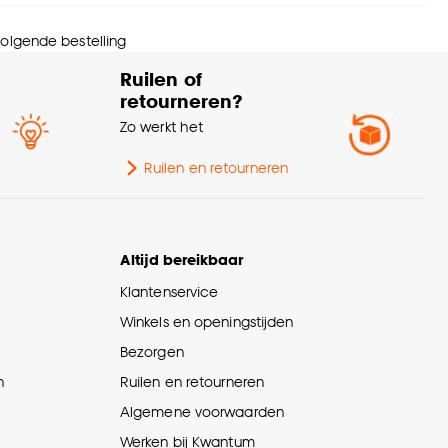
Trapgeschikt met
schikt voor
ondertapijt,
 volgende bestelling
Vloerverwarming
Ruilen of
retourneren?
urtint
Antraciet
Zo werkt het
olhoogte
Laagpolig
Ruilen en retourneren
Altijd bereikbaar
Klantenservice
Winkels en openingstijden
Bezorgen
n
Ruilen en retourneren
Algemene voorwaarden
Werken bij Kwantum