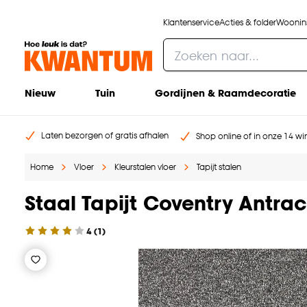
Klantenservice
Acties & folder
Woonins
Nieuw
Tuin
Gordijnen & Raamdecoratie
Laten bezorgen of gratis afhalen
Shop online of in onze 14 win
Home
Vloer
Kleurstalen vloer
Tapijt stalen
Staal Tapijt Coventry Antrac
4
(
1
)