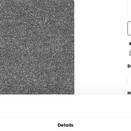
D
H
Details