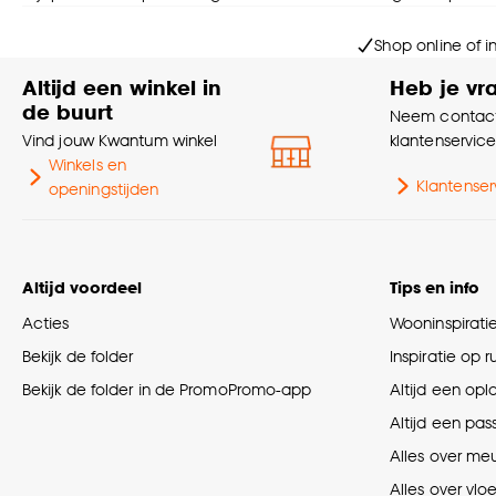
Shop online of i
Altijd een winkel in
Heb je vr
de buurt
Neem contact
Vind jouw Kwantum winkel
klantenservic
Winkels en
Klantenser
openingstijden
Altijd voordeel
Tips en info
Acties
Wooninspirati
Bekijk de folder
Inspiratie op 
Bekijk de folder in de PromoPromo-app
Altijd een opl
Altijd een pas
Alles over me
Alles over vlo