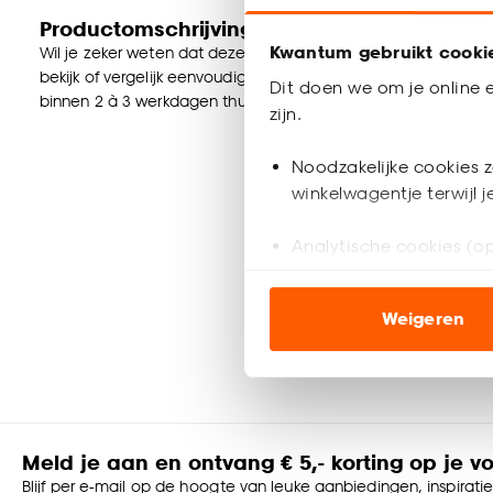
Productomschrijving
Kwantum gebruikt cooki
Wil je zeker weten dat deze vloer bij de rest van jouw interieu
bekijk of vergelijk eenvoudig welke vloer jouw favoriet is. Zo
Dit doen we om je online e
binnen 2 à 3 werkdagen thuisbezorgd en passen door de briev
zijn.
Noodzakelijke cookies z
winkelwagentje terwijl 
Analytische cookies (op
Marketing cookies (opt
Weigeren
ook buiten de website 
Klik op ‘Ja, alles toestaa
noodzakelijke cookies te 
accepteren door op ‘Cook
Meld je aan en ontvang € 5,- korting op je v
Goed om te weten is dat j
Blijf per e-mail op de hoogte van leuke aanbiedingen, inspirati