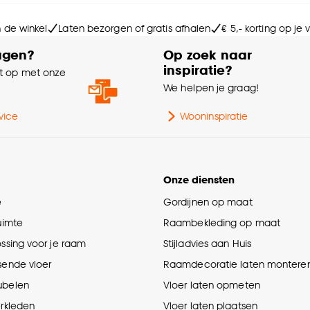
Ge
n de winkel
Laten bezorgen of gratis afhalen
€ 5,- korting op je
agen?
Op zoek naar
inspiratie?
Kle
 op met onze
e
We helpen je graag!
Po
vice
Wooninspiratie
Onze diensten
e
Gordijnen op maat
ruimte
Raambekleding op maat
ossing voor je raam
Stijladvies aan Huis
sende vloer
Raamdecoratie laten montere
ubelen
Vloer laten opmeten
erkleden
Vloer laten plaatsen