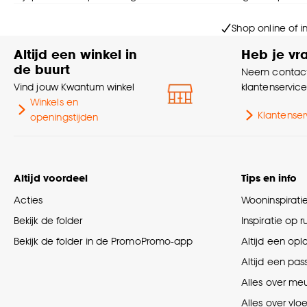
Shop online of i
Altijd een winkel in
Heb je vr
de buurt
Neem contact
Vind jouw Kwantum winkel
klantenservic
Winkels en
Klantenser
openingstijden
Altijd voordeel
Tips en info
Acties
Wooninspirati
Bekijk de folder
Inspiratie op 
Bekijk de folder in de PromoPromo-app
Altijd een opl
Altijd een pas
Alles over me
Alles over vlo