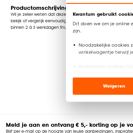
Productomschrijving
Kwantum gebruikt cooki
Wil je zeker weten dat deze vloer bij de rest van jouw interieu
bekijk of vergelijk eenvoudig welke vloer jouw favoriet is. Zo
Dit doen we om je online e
binnen 2 à 3 werkdagen thuisbezorgd en passen door de briev
zijn.
Noodzakelijke cookies z
winkelwagentje terwijl 
Analytische cookies (op
Marketing cookies (opt
Weigeren
ook buiten de website 
Klik op ‘Ja, alles toestaa
noodzakelijke cookies te 
accepteren door op ‘Cook
Meld je aan en ontvang € 5,- korting op je v
Goed om te weten is dat j
Blijf per e-mail op de hoogte van leuke aanbiedingen, inspirati