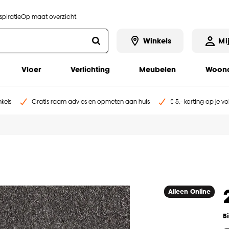
piratie
Op maat overzicht
Winkels
Mi
Vloer
Verlichting
Meubelen
Woona
kels
Gratis raam advies en opmeten aan huis
€ 5,- korting op je v
Alleen Online
B