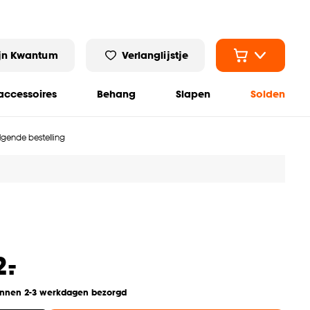
jn Kwantum
Verlanglijstje
ccessoires
Behang
Slapen
Solden
olgende bestelling
-
2.
innen 2-3 werkdagen bezorgd