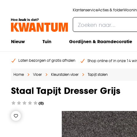
Klantenservice
Acties & folder
Woonins
Nieuw
Tuin
Gordijnen & Raamdecoratie
Laten bezorgen of gratis afhalen
Shop online of in onze 14 win
Home
Vloer
Kleurstalen vloer
Tapijt stalen
Staal Tapijt Dresser Grijs
(0)