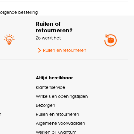
olhoogte
Laagpolig
 volgende bestelling
Ruilen of
andvertragend
Ja
retourneren?
Zo werkt het
olgewicht
1150 G/m2
Ruilen en retourneren
Altijd bereikbaar
Klantenservice
Winkels en openingstijden
Bezorgen
n
Ruilen en retourneren
Algemene voorwaarden
Werken bij Kwantum