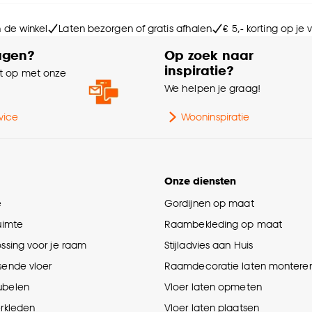
Po
n de winkel
Laten bezorgen of gratis afhalen
€ 5,- korting op je
agen?
Op zoek naar
Br
inspiratie?
 op met onze
e
We helpen je graag!
Po
vice
Wooninspiratie
Onze diensten
e
Gordijnen op maat
ruimte
Raambekleding op maat
ossing voor je raam
Stijladvies aan Huis
sende vloer
Raamdecoratie laten montere
ubelen
Vloer laten opmeten
erkleden
Vloer laten plaatsen