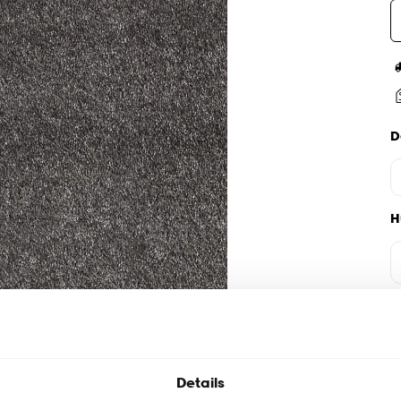
D
H
Details