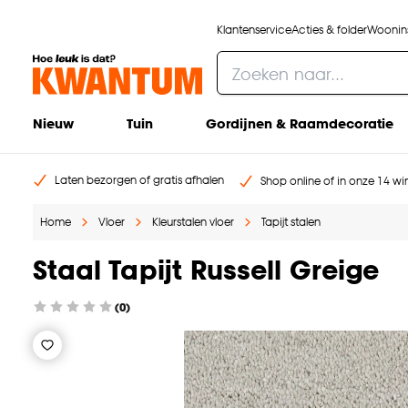
Klantenservice
Acties & folder
Woonins
Nieuw
Tuin
Gordijnen & Raamdecoratie
Laten bezorgen of gratis afhalen
Shop online of in onze 14 win
Home
Vloer
Kleurstalen vloer
Tapijt stalen
Staal Tapijt Russell Greige
(0)