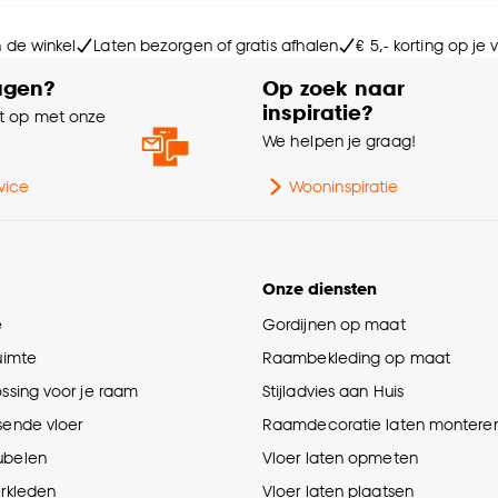
Sa
n de winkel
Laten bezorgen of gratis afhalen
€ 5,- korting op je
agen?
Op zoek naar
Br
inspiratie?
 op met onze
e
We helpen je graag!
vice
Wooninspiratie
Onze diensten
e
Gordijnen op maat
ruimte
Raambekleding op maat
ossing voor je raam
Stijladvies aan Huis
sende vloer
Raamdecoratie laten montere
ubelen
Vloer laten opmeten
erkleden
Vloer laten plaatsen