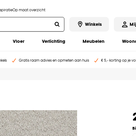
piratie
Op maat overzicht
Winkels
Mi
Vloer
Verlichting
Meubelen
Woona
kels
Gratis raam advies en opmeten aan huis
€ 5,- korting op je v
B