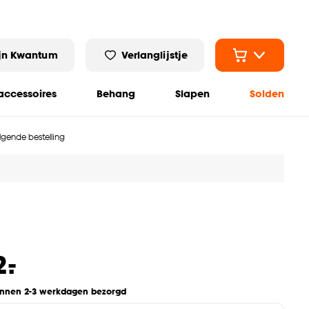
jn Kwantum
Verlanglijstje
ccessoires
Behang
Slapen
Solden
olgende bestelling
-
2.
innen 2-3 werkdagen bezorgd