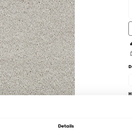
D
H
Details