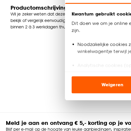
Productomschrijving
Kwantum gebruikt cooki
Wil je zeker weten dat deze vloer bij de rest van jouw interieu
bekijk of vergelijk eenvoudig welke vloer jouw favoriet is. Zo
Dit doen we om je online e
binnen 2 à 3 werkdagen thuisbezorgd en passen door de briev
zijn.
Noodzakelijke cookies z
winkelwagentje terwijl 
Analytische cookies (op
Marketing cookies (opt
Weigeren
ook buiten de website 
Klik op ‘Ja, alles toestaa
noodzakelijke cookies te 
accepteren door op ‘Cook
Meld je aan en ontvang € 5,- korting op je v
Goed om te weten is dat j
Blijf per e-mail op de hoogte van leuke aanbiedingen, inspirati