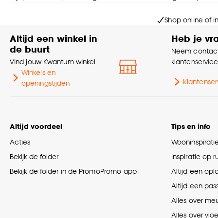
Shop online of i
Altijd een winkel in
Heb je vr
de buurt
Neem contact
Vind jouw Kwantum winkel
klantenservic
Winkels en
Klantenser
openingstijden
Altijd voordeel
Tips en info
Acties
Wooninspirati
Bekijk de folder
Inspiratie op 
Bekijk de folder in de PromoPromo-app
Altijd een opl
Altijd een pas
Alles over me
Alles over vlo