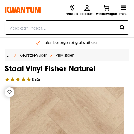
winkels
account
winkelwagen
menu
Laten bezorgen of gratis afhalen
Shop online of in onze 14 winkels
…
Kleurstalen vloer
Vinyl stalen
Gratis raam advies en opmeten aan huis
€ 5,- korting op je volgende bestelling
Staal Vinyl Fisher Naturel
5
(
2
)