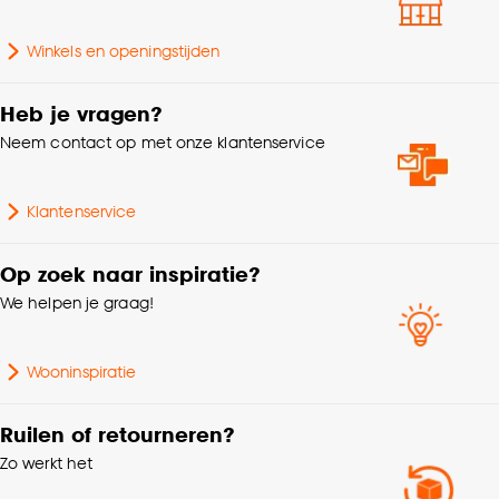
Anti-slip
Nee
Goed om te weten is dat je deze keuze altijd nog
Winkels en openingstijden
kan aanpassen, bekijk hiervoor onze
cookieverklaring
.
Heb je vragen?
Neem contact op met onze klantenservice
Klantenservice
Op zoek naar inspiratie?
We helpen je graag!
Wooninspiratie
Ruilen of retourneren?
Zo werkt het