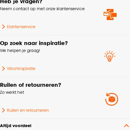
Heb je vragen?
kan aanpassen, bekijk hiervoor onze
Neem contact op met onze klantenservice
cookieverklaring
.
Milieu kenmerken
Recyclebaar
Klantenservice
Op zoek naar inspiratie?
We helpen je graag!
Wooninspiratie
Ruilen of retourneren?
Zo werkt het
Ruilen en retourneren
Altijd voordeel