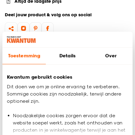
Altijd de laagste prijs
Deel jouw product & volg ons op social
Productomschrijving
Wil je zeker weten dat deze vloer bij de rest van jouw
Toestemming
Details
Over
interieur past? Bestel vrijblijvend één of meerdere kleurstalen
en bekijk of vergelijk eenvoudig welke vloer jouw favoriet is.
Zo ben je 100% zeker van de juiste keuze. De kleurstalen
Kwantum gebruikt cookies
worden binnen 2 à 3 werkdagen thuisbezorgd en passen
Dit doen we om je online ervaring te verbeteren.
door de brievenbus. Afmeting staal Vinyl: 15 x 21 cm.
Sommige cookies zijn noodzakelijk, terwijl andere
Productspecificaties
optioneel zijn.
Artikelnummer
4313906
Noodzakelijke cookies zorgen ervoor dat de
website soepel werkt, zoals het onthouden van
EAN nummer
8720197129477
producten in je winkelwagentje terwijl je aan het