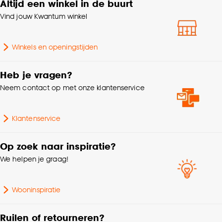
Altijd een winkel in de buurt
klikken.
Gewicht
6.7 Kg
Vind jouw Kwantum winkel
Goed om te weten is dat je deze keuze altijd nog
Geschikt voor
Binnen
kan aanpassen, bekijk hiervoor onze
Winkels en openingstijden
cookieverklaring
.
Kleur onderstel
Zwart
Heb je vragen?
Neem contact op met onze klantenservice
Armleuninghoogte
66 CM
Klantenservice
Serie
Antony
Op zoek naar inspiratie?
Geschikt voor ruimte
Eetkamer
We helpen je graag!
Scandinavisch, Modern,
Interieurstijl
Japandi, Hotel chique
Wooninspiratie
Stoel eigenschappen
Zonder armleuning
Ruilen of retourneren?