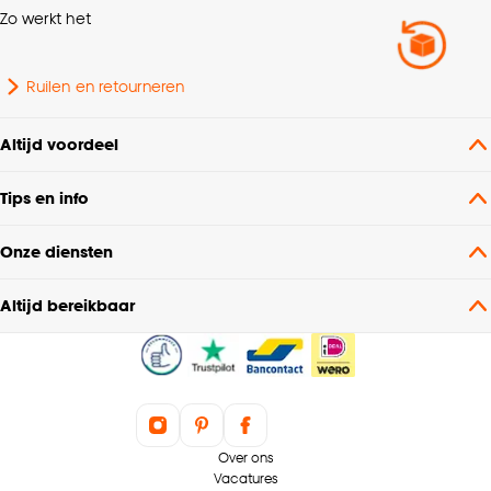
Zo werkt het
Houten zitting, bekleed
Samenstelling
met polyesther stof en
Ruilen en retourneren
metalen poten
Altijd voordeel
Zithoogte range
45 tot 50 cm
Tips en info
Lengte
57 CM
Onze diensten
Zitdiepte
47 CM
Altijd bereikbaar
Materiaal onderstel
Metaal
Kleurtint
Zand
Gebruiksklasse
Normaal woongebruik
Over ons
Vacatures