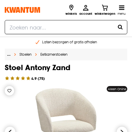
winkels
account
winkelwagen
menu
Laten bezorgen of gratis afhalen
Shop online of in onze 14 winkels
…
Stoelen
Eetkamerstoelen
Gratis raam advies en opmeten aan huis
€ 5,- korting op je volgende bestelling
Stoel Antony Zand
4.9
(
75
)
Alleen Online