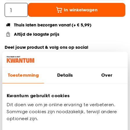
In winkelwagen
Thuis laten bezorgen vanaf (+ € 5,99)
Altijd de laagste prijs
Deel jouw product & volg ons op social
Toestemming
Details
Over
Productomschrijving
Eetkamerstoel zonder armleuning
Teddy eetkamerstoel
Kwantum gebruikt cookies
Interieurstijl: Scandinavisch, Japandi
Dit doen we om je online ervaring te verbeteren.
Afmetingen: 57 × 59 × 81,5 cm (l × b × h)
Perfect voor lange diners
Sommige cookies zijn noodzakelijk, terwijl andere
optioneel zijn.
Eetkamerstoel Antony is een comfortabele teddy
eetkamerstoel met een warme en zachte uitstraling. De stoel