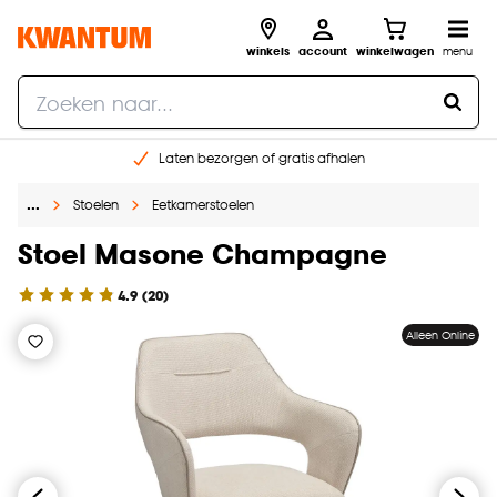
winkels
account
winkelwagen
menu
Laten bezorgen of gratis afhalen
Shop online of in onze 14 winkels
…
Stoelen
Eetkamerstoelen
Gratis raam advies en opmeten aan huis
€ 5,- korting op je volgende bestelling
Stoel Masone Champagne
4.9
(
20
)
Alleen Online