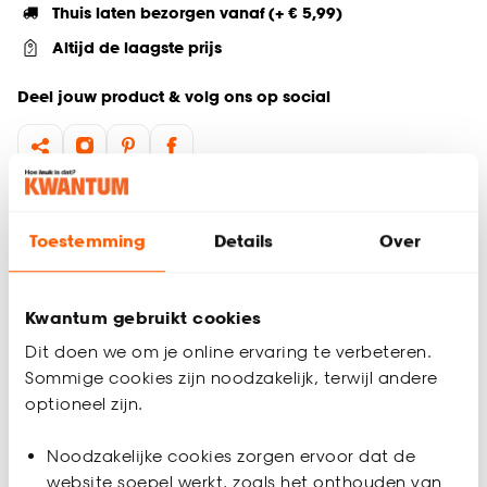
Thuis laten bezorgen vanaf (+ € 5,99)
Altijd de laagste prijs
Deel jouw product & volg ons op social
Productomschrijving
Toestemming
Details
Over
Eetkamerstoel met armleuning
Draaistoel
Interieurstijl: Scandinavisch, Japandi
Afmetingen: 61,5 × 59 × 85,5 cm (l × b × h)
Kwantum gebruikt cookies
Perfect voor lange diners
Dit doen we om je online ervaring te verbeteren.
Eetkamerstoel Masone in een champagne kleur is een echte
Sommige cookies zijn noodzakelijk, terwijl andere
eyecatcher. Eettafel stoel Masone is gemaakt van een
optioneel zijn.
champagne kleurige stof en heeft zwarte metalen poten. Zet
Productspecificaties
de beige eetkamerstoel aan je eettafel en geniet van de
Noodzakelijke cookies zorgen ervoor dat de
charmante uitstraling. De eetkamerstoel biedt extra
Artikelnummer
4314734
website soepel werkt, zoals het onthouden van