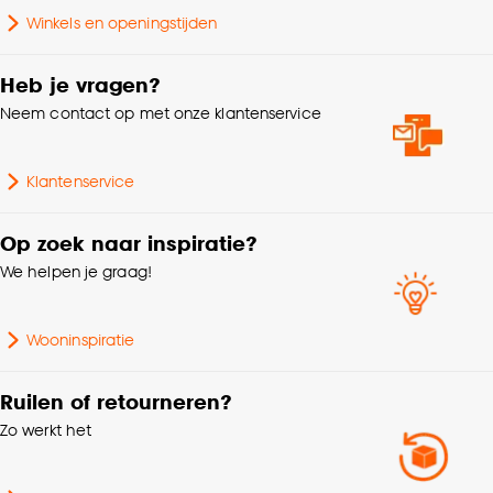
Zithoogte
49.5 CM
Winkels en openingstijden
Goed om te weten is dat je deze keuze altijd nog
kan aanpassen, bekijk hiervoor onze
Zitdiepte
46 CM
Heb je vragen?
cookieverklaring
.
Neem contact op met onze klantenservice
Armleuninghoogte
67 CM
Klantenservice
Garantietermijn
24 maanden
Op zoek naar inspiratie?
Kleur onderstel
Zwart
We helpen je graag!
Materiaal onderstel
Metaal
Wooninspiratie
Geschikt voor ruimte
Eetkamer
Ruilen of retourneren?
Zo werkt het
Scandinavisch, Modern,
Interieurstijl
Japandi, Hotel chique