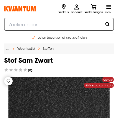
winkels
account
winkelwagen
menu
Laten bezorgen of gratis afhalen
Shop online of in onze 14 winkels
…
Woontextiel
Stoffen
Gratis raam advies en opmeten aan huis
€ 5,- korting op je volgende bestelling
Stof Sam Zwart
(0)
Op=Op
-30% extra v.a. 3 stuks