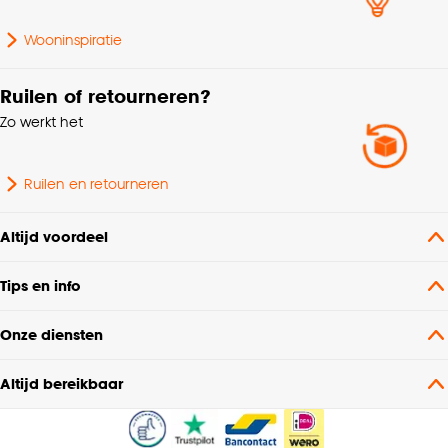
Kleurtint
Zwart
Wooninspiratie
Soort stof
Weef/Drukstof
Ruilen of retourneren?
Krimptolerantie
3%
Zo werkt het
Ruilen en retourneren
Altijd voordeel
Tips en info
Onze diensten
Altijd bereikbaar