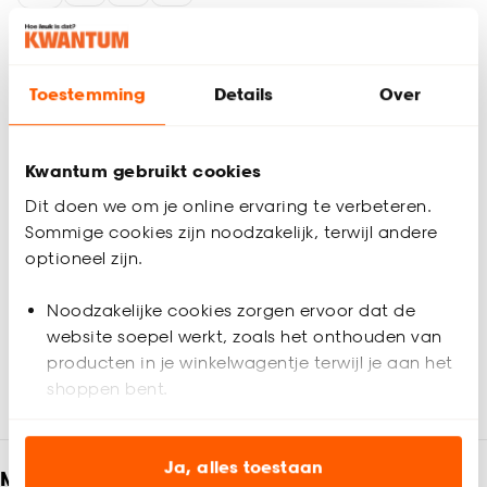
Productomschrijving
Stof zwart met lederlook finish. Krimpvrij en kreukherstellend.
Toestemming
Details
Over
146 cm breed.
Productspecificaties
Kwantum gebruikt cookies
Artikelnummer
4301125
Dit doen we om je online ervaring te verbeteren.
Sommige cookies zijn noodzakelijk, terwijl andere
EAN nummer
8720197010867
optioneel zijn.
Kleur
Zwart
Noodzakelijke cookies zorgen ervoor dat de
website soepel werkt, zoals het onthouden van
producten in je winkelwagentje terwijl je aan het
Materiaal
Polyester
Beoordelingen
(0)
shoppen bent.
Productafmetingen (cm)
146 (b)
Analytische cookies (optioneel) helpen ons de
website te verbeteren voor jou en al onze andere
Ja, alles toestaan
Meld je aan en ontvang € 5,- korting op je
Metrage (cm)
146