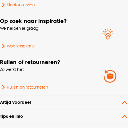
cookieverklaring
.
Milieu kenmerken
Oeko-Tex Standard 100
Klantenservice
Garantietermijn
24 maanden
Op zoek naar inspiratie?
We helpen je graag!
Krimptolerantie
3%
Wooninspiratie
Metrage (cm)
140
Ruilen of retourneren?
Zo werkt het
Ruilen en retourneren
Altijd voordeel
Tips en info