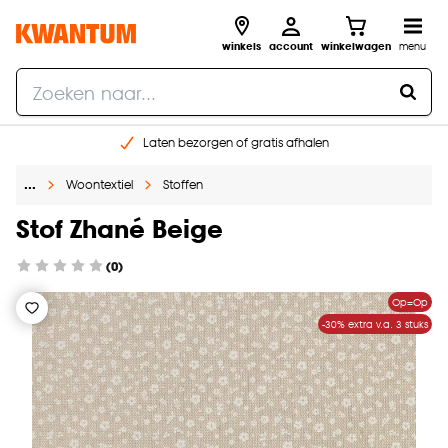
winkels
account
winkelwagen
menu
Laten bezorgen of gratis afhalen
Shop online of in onze 14 winkels
…
Woontextiel
Stoffen
Gratis raam advies en opmeten aan huis
€ 5,- korting op je volgende bestelling
Stof Zhané Beige
(0)
Op=Op
-30% extra v.a. 3 stuks