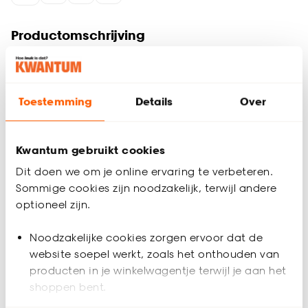
Productomschrijving
Ontdek de veelzijdigheid van deze beige gordijnstof, perfect
voor elk interieurproject. Gemaakt van 90% katoen en 10%
polyester, combineert deze effen Zhané gordijnstof
duurzaamheid met een tijdloze uitstraling. Gemakkelijk zelf
Toestemming
Details
Over
op maat te knippen in de winkel, waardoor je precies de
gewenste lengte kunt creëren. En met het gemak van
machinewas op 40ºC blijft je stof fris en stralend. Ontdek
Kwantum gebruikt cookies
vandaag nog de eindeloze mogelijkheden van deze Zhané
gordijnstof!
Dit doen we om je online ervaring te verbeteren.
Productspecificaties
Sommige cookies zijn noodzakelijk, terwijl andere
Artikelnummer
4313474
optioneel zijn.
Noodzakelijke cookies zorgen ervoor dat de
EAN nummer
8720197125530
website soepel werkt, zoals het onthouden van
producten in je winkelwagentje terwijl je aan het
Kleur
Beige
shoppen bent.