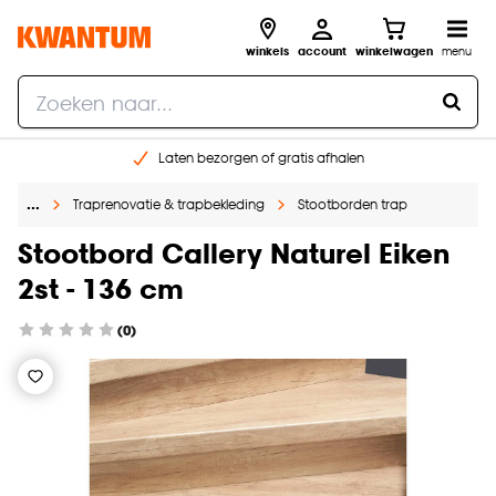
winkels
account
winkelwagen
menu
Laten bezorgen of gratis afhalen
Shop online of in onze 14 winkels
…
Traprenovatie & trapbekleding
Stootborden trap
Gratis raam advies en opmeten aan huis
€ 5,- korting op je volgende bestelling
Stootbord Callery Naturel Eiken
2st - 136 cm
(0)