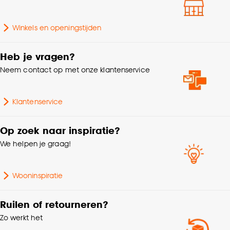
Aantal stuks
2 Stk
Goed om te weten is dat je deze keuze altijd nog
Winkels en openingstijden
kan aanpassen, bekijk hiervoor onze
Geschikt voor
Trapgeschikt
cookieverklaring
.
Heb je vragen?
Kleurtint
Naturel, Eiken
Neem contact op met onze klantenservice
Milieu kenmerken
PEFC (Duurzaam hout)
Klantenservice
Legmethode
Verlijmen
Op zoek naar inspiratie?
We helpen je graag!
Hoogte
20 CM
Wooninspiratie
Ruilen of retourneren?
Zo werkt het