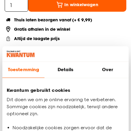
In winkelwagen
Thuis laten bezorgen vanaf (+ € 9,99)
Gratis afhalen in de winkel
Altijd de laagste prijs
Deel jouw product & volg ons op social
Toestemming
Details
Over
Productomschrijving
Kwantum gebruikt cookies
Stootbord in de kleur naturel eiken. Per 2 stuks. Van
spaanplaat. Kant en klaar. Gemakkelijk te monteren.
Dit doen we om je online ervaring te verbeteren.
Onderhoudsvriendelijk. 136x20 cm (bxh). 0,7 cm dik Ook in
Sommige cookies zijn noodzakelijk, terwijl andere
andere maat te verkrijgen. Voor de instructievideo kijk op
optioneel zijn.
www.stairs-2-go.com.
Productspecificaties
Noodzakelijke cookies zorgen ervoor dat de