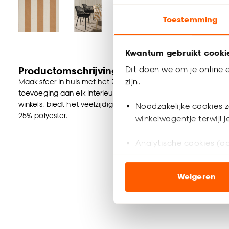
Toestemming
Kwantum gebruikt cooki
Dit doen we om je online e
Productomschrijving
zijn.
Maak sfeer in huis met het Zoë tafelzeil. Door de bruine kleur
toevoeging aan elk interieur. Met een breedte van 140 cm e
winkels, biedt het veelzijdigheid. Het tafelzeil heeft een sfe
Noodzakelijke cookies z
25% polyester.
winkelwagentje terwijl 
Analytische cookies (op
Marketing cookies (opt
Weigeren
ook buiten de website 
Klik op ‘Ja, alles toestaa
noodzakelijke cookies te 
accepteren door op ‘Cook