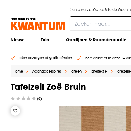
Klantenservice
Acties & folder
Woonins
Nieuw
Tuin
Gordijnen & Raamdecoratie
Laten bezorgen of gratis afhalen
Shop online of in onze 14 win
Home
Woonaccessoires
Tafelen
Tafeltextiel
Tafelzeil
Tafelzeil Zoë Bruin
(0)