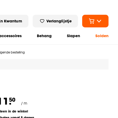
jn Kwantum
Verlanglijstje
ccessoires
Behang
Slapen
Solden
olgende bestelling
11.
50
/ m
lleen in de winkel
fhalen vanaf 5 dagen