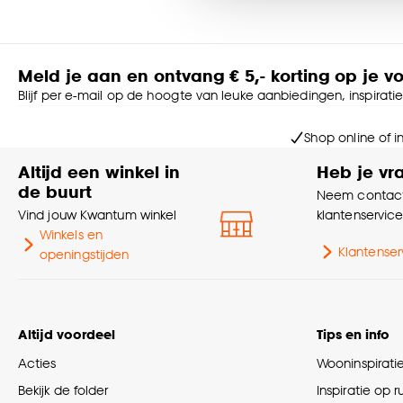
Goed om te weten is dat j
Meld je aan en ontvang € 5,- korting op je v
Blijf per e-mail op de hoogte van leuke aanbiedingen, inspirati
Shop online of i
Altijd een winkel in
Heb je vr
de buurt
Neem contact
Vind jouw Kwantum winkel
klantenservic
Winkels en
Klantenser
openingstijden
Altijd voordeel
Tips en info
Acties
Wooninspirati
Bekijk de folder
Inspiratie op 