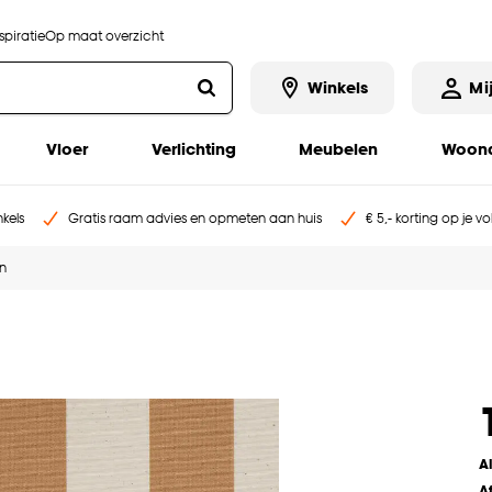
piratie
Op maat overzicht
Winkels
Mi
Vloer
Verlichting
Meubelen
Woona
kels
Gratis raam advies en opmeten aan huis
€ 5,- korting op je v
en
A
A