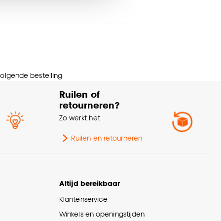
trage (cm)
140
nze
cookieverklaring
.
schikt voor
Buiten
eedte
140 CM
 volgende bestelling
rantietermijn
24 maanden
Ruilen of
retourneren?
urtint
Bruin
Zo werkt het
Ruilen en retourneren
Altijd bereikbaar
Klantenservice
Winkels en openingstijden