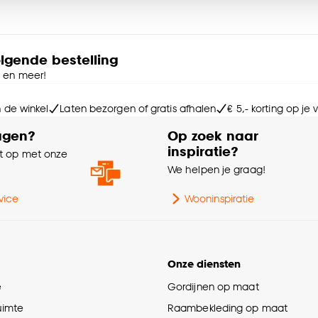
Me
e deze keuze altijd nog kan aanpassen, bekijk hiervoor o
Ge
olgende bestelling
e en meer!
Br
n de winkel
Laten bezorgen of gratis afhalen
€ 5,- korting op je
Ga
agen?
Op zoek naar
inspiratie?
 op met onze
Kle
e
We helpen je graag!
vice
Wooninspiratie
Onze diensten
e
Gordijnen op maat
ruimte
Raambekleding op maat