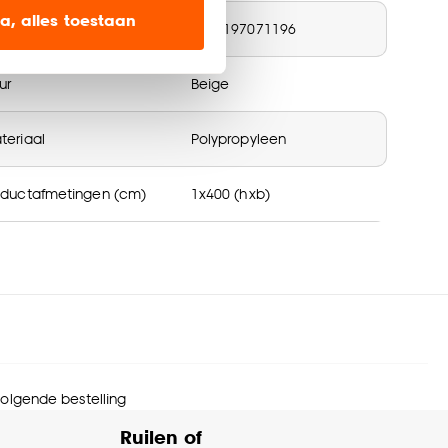
ien op onze website, maar
a, alles toestaan
N nummer
8720197071196
en’ om alleen de
ur
Beige
s wel of niet te
teriaal
Polypropyleen
nze
cookieverklaring
.
oductafmetingen (cm)
1x400 (hxb)
rantietermijn
24 maanden
gmethode
Verlijmen
urtint
Beige
 volgende bestelling
menstelling
100% Polypropyleen (PP)
Ruilen of