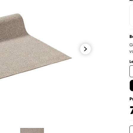
B
G
v
L
P