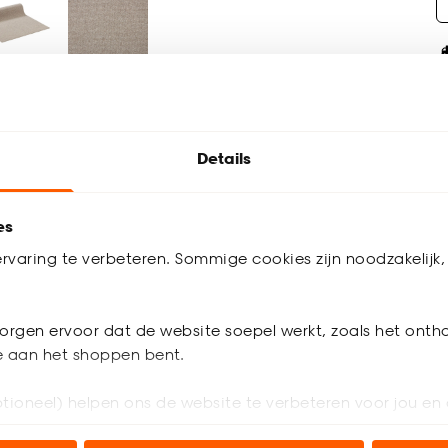
Details
D
es
H
rvaring te verbeteren. Sommige cookies zijn noodzakelijk, 
orgen ervoor dat de website soepel werkt, zoals het onth
je aan het shoppen bent.
Pro
tioneel) helpen ons de website te verbeteren voor jou en 
apijt met een lengte van 10 meter of meer kan alleen worden
Ar
ellen om bijvoorbeeld in verschillende ruimtes te leggen?