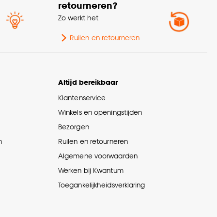
retourneren?
eedte
400 CM
Zo werkt het
te
0.1 CM
Ruilen en retourneren
olgewicht
500 G/m2
Altijd bereikbaar
oducteigenschappen
Voelt zacht aan
Klantenservice
Winkels en openingstijden
olhoogte
Laagpolig
Bezorgen
n
Ruilen en retourneren
ruiksklasse
Normaal woongebruik
Algemene voorwaarden
Scandinavisch, Modern,
Werken bij Kwantum
erieurstijl
Japandi, Landelijk
Toegankelijkheidsverklaring
Geen restricties op
schikt voor