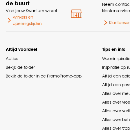
de buurt
Neem contact
Vind jouw Kwantum winkel
klantenservic
Winkels en
Klantenser
openingstijden
Altijd voordeel
Tips en info
Acties
Wooninspirati
Bekijk de folder
Inspiratie op 
Bekijk de folder in de PromoPromo-app
Altijd een opl
Altijd een pas
Alles over me
Alles over vlo
Alles over verl
Alles over be
Alles over tra