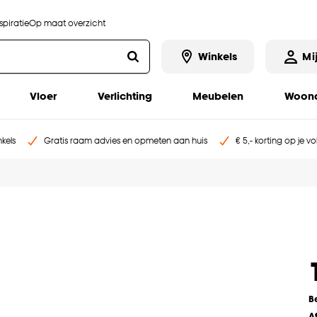
piratie
Op maat overzicht
Winkels
Mi
Vloer
Verlichting
Meubelen
Woona
kels
Gratis raam advies en opmeten aan huis
€ 5,- korting op je v
B
A