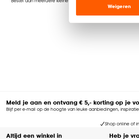
Marketing cookies (opt
Bestel dan meerdere kleine coupages.
Weigeren
ook buiten de website 
Klik op ‘Ja, alles toestaa
noodzakelijke cookies te 
accepteren door op ‘Cook
Goed om te weten is dat j
Meld je aan en ontvang € 5,- korting op je v
Blijf per e-mail op de hoogte van leuke aanbiedingen, inspirati
Shop online of i
Altijd een winkel in
Heb je vr