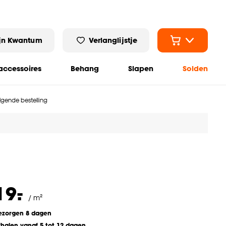
jn Kwantum
Verlanglijstje
ccessoires
Behang
Slapen
Solden
olgende bestelling
-
19.
/ m²
ezorgen 8 dagen
fhalen vanaf 5 tot 12 dagen