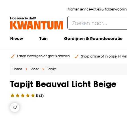
Klantenservice
Acties & folder
Woonins
Nieuw
Tuin
Gordijnen & Raamdecoratie
Laten bezorgen of gratis afhalen
Shop online of in onze 14 win
Home
Vloer
Tapijt
Tapijt Beauval Licht Beige
5
(
3
)