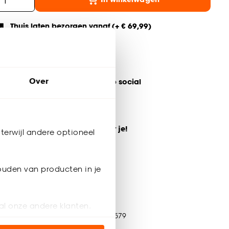
Thuis laten bezorgen vanaf (+ € 69,99)
Gratis afhalen in de winkel
Altijd de laagste prijs
Over
eel jouw product & volg ons op social
ulp nodig? Wij regelen het voor je!
terwijl andere optioneel
Bestel een kleurstaal
ouden van producten in je
ductspecificaties
al onze andere klanten.
tikelnummer
4307579