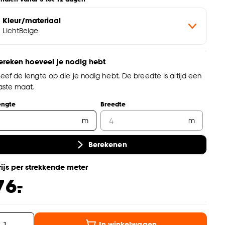
Kleur/materiaal
LichtBeige
ereken hoeveel je nodig hebt
eef de lengte op die je nodig hebt. De breedte is altijd een
aste maat.
engte
Breedte
m
m
Berekenen
rijs per strekkende meter
-
76.
In winkelwagen