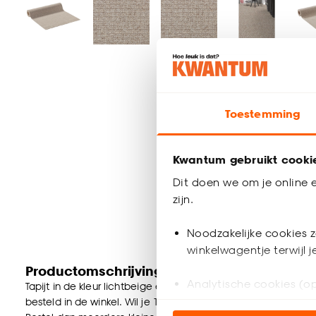
Toestemming
Kwantum gebruikt cooki
Dit doen we om je online e
zijn.
Noodzakelijke cookies z
winkelwagentje terwijl 
Productomschrijving
Analytische cookies (op
Tapijt in de kleur lichtbeige en viltrug. 4 m breed. Let op: t
besteld in de winkel. Wil je 10 strekkende meter of meer best