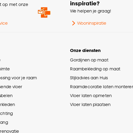
inspiratie?
 op met onze
Br
e
We helpen je graag!
Dik
vice
Wooninspiratie
Po
Onze diensten
Pr
e
Gordijnen op maat
ruimte
Raambekleding op maat
Po
ossing voor je raam
Stijladvies aan Huis
sende vloer
Raamdecoratie laten montere
Geb
ubelen
Vloer laten opmeten
erkleden
Vloer laten plaatsen
Int
ichting
hang
Ge
prenovatie