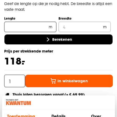
Geef de lengte op die je nodig hebt. De breedte is altijd een
vaste maat.
Lengte
Breedte
m
m
Berekenen
Prijs per strekkende meter
-
118.
In winkelwagen
Thuis laten bezorgen vanaf (+ € 69,99)
Gratis afhalen in de winkel
Altijd de laagste prijs
Toestemming
Details
Over