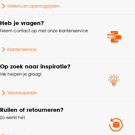
Winkels en openingstijden
Breedte
400 CM
Heb je vragen?
Dikte
0.1 CM
Neem contact op met onze klantenservice
Poolgewicht
1275 G/m2
Klantenservice
Producteigenschappen
Voelt zacht aan
Op zoek naar inspiratie?
We helpen je graag!
Gebruiksklasse
Normaal woongebruik
Wooninspiratie
Hotel chique, Industrieel,
Interieurstijl
Modern
Ruilen of retourneren?
Zo werkt het
Ingefreesd,
watergedragen tot 23°C,
Geschikt voor
Ingefreesd, elektrisch tot