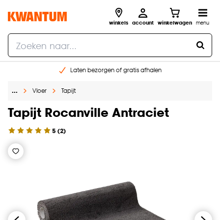
winkels
account
winkelwagen
menu
Laten bezorgen of gratis afhalen
Shop online of in onze 14 winkels
…
Vloer
Tapijt
Gratis raam advies en opmeten aan huis
€ 5,- korting op je volgende bestelling
Tapijt Rocanville Antraciet
5
(
2
)