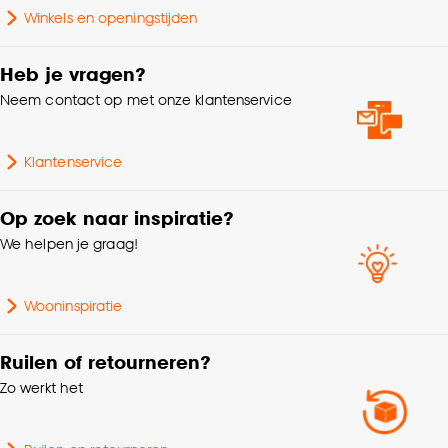
Winkels en openingstijden
Breedte
400 CM
Heb je vragen?
Dikte
0.5 CM
Neem contact op met onze klantenservice
Poolgewicht
720 G/m2
Klantenservice
Zwenkwielen type H
Op zoek naar inspiratie?
(hard), Trapgeschikt,
Geschikt voor
We helpen je graag!
Geen restricties op
vloerverwarming
Wooninspiratie
Poolhoogte
Laagpolig
Ruilen of retourneren?
Gebruiksklasse
Normaal woongebruik
Zo werkt het
Japandi, Landelijk,
Interieurstijl