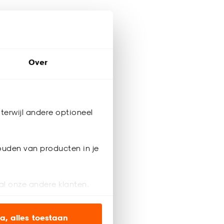
Over
terwijl andere optioneel
ouden van producten in je
al onze andere klanten.
ien op onze website, maar
a, alles toestaan