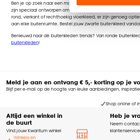
Ben je op zoek naar een manier om extra sfeer en gezelligh
zijn speciaal ontworpen om jouw terras, balkon of tuin een s
Klik op ‘Ja, alles toestaa
rond, vierkant of rechthoekig vloerkleed, er zijn genoeg opt
noodzakelijke cookies te 
aan elke buitenruimte. Bestel jouw zwarte buitenkleed vand
accepteren door op ‘Cook
Benieuwd naar dé buitenkleden trends? Van ronde buitenkleden
buitenkleden
!
Goed om te weten is dat j
Meld je aan en ontvang € 5,- korting op je v
Blijf per e-mail op de hoogte van leuke aanbiedingen, inspirati
Shop online of i
Altijd een winkel in
Heb je vr
de buurt
Neem contact
Vind jouw Kwantum winkel
klantenservic
Winkels en