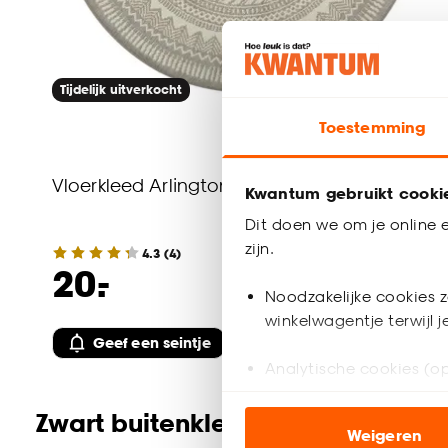
Tijdelijk uitverkocht
Toestemming
Vloerkleed Arlington Grijs
Kwantum gebruikt cooki
Dit doen we om je online e
zijn.
4.3
(
4
)
-
20.
Noodzakelijke cookies z
winkelwagentje terwijl 
Geef een seintje
Analytische cookies (op
Zwart buitenkleed kopen? Hebbe
Marketing cookies (opt
Weigeren
ook buiten de website 