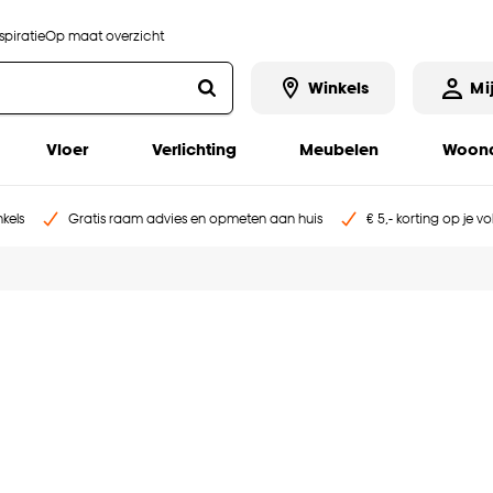
piratie
Op maat overzicht
Winkels
Mi
Vloer
Verlichting
Meubelen
Woona
kels
Gratis raam advies en opmeten aan huis
€ 5,- korting op je v