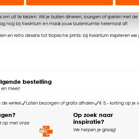
eid toe te voegen aan je buitenruimte? Dan zijn zwarte buitenkle
tijlvolle uitstraling te geven. Bij Kwantum hebben we een ruim asso
n’ om gebruik te maken van alle cookies, of klik op ‘weiger
ies om uit te kiezen. Wil je buiten dineren, loungen of spelen met 
accepteren. Je kunt er ook voor kiezen om bepaalde cookie
aag nog bij Kwantum en maak jouw buitenruimte helemaal af!
ies aanpassen’ te klikken.
 en retro dessins tot tropische prints: bij Kwantum inspireren we
e deze keuze altijd nog kan aanpassen, bekijk hiervoor o
olgende bestelling
e en meer!
n de winkel
Laten bezorgen of gratis afhalen
€ 5,- korting op je
agen?
Op zoek naar
inspiratie?
 op met onze
e
We helpen je graag!