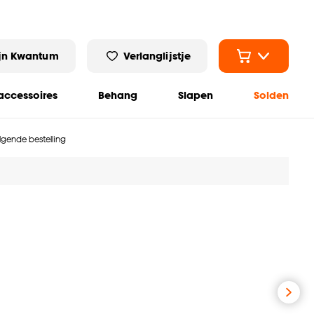
jn Kwantum
Verlanglijstje
ccessoires
Behang
Slapen
Solden
olgende bestelling