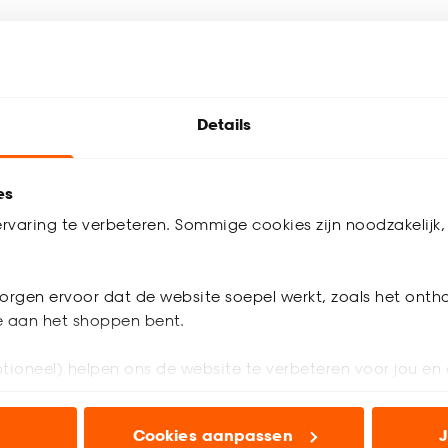
Details
es
rvaring te verbeteren. Sommige cookies zijn noodzakelijk, 
orgen ervoor dat de website soepel werkt, zoals het onth
je aan het shoppen bent.
tioneel) helpen ons de website te verbeteren voor jou en 
n we ook!
ioneel) laten jou relevante informatie en aanbiedingen z
Cookies aanpassen
J
voor advertenties en communicatie.