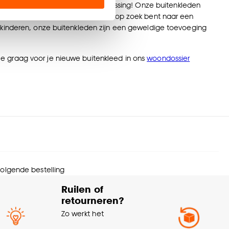
den van Kwantum de perfecte oplossing! Onze buitenkleden
rtiment aan buitenkleden. Of je nu op zoek bent naar een
en’ om alleen de
de kinderen, onze buitenkleden zijn een geweldige toevoeging
s wel of niet te
 je graag voor je nieuwe buitenkleed in ons
woondossier
nze
cookieverklaring
.
 volgende bestelling
Ruilen of
retourneren?
Zo werkt het