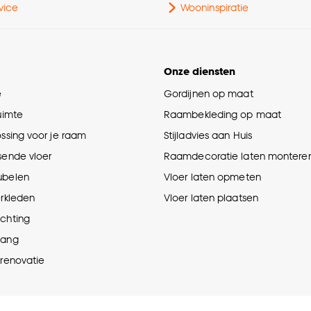
vice
Wooninspiratie
Onze diensten
e
Gordijnen op maat
ruimte
Raambekleding op maat
ossing voor je raam
Stijladvies aan Huis
sende vloer
Raamdecoratie laten montere
ubelen
Vloer laten opmeten
erkleden
Vloer laten plaatsen
ichting
hang
prenovatie