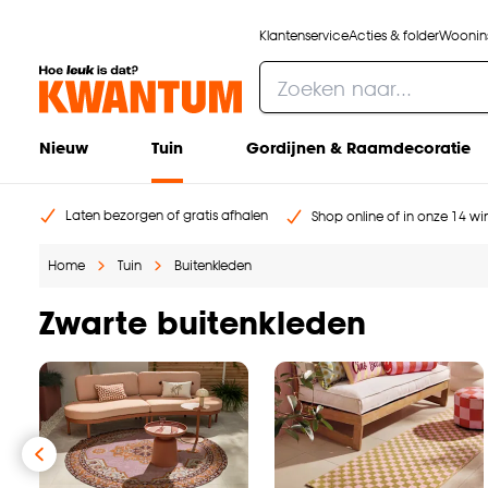
Klantenservice
Acties & folder
Woonins
Nieuw
Tuin
Gordijnen & Raamdecoratie
Laten bezorgen of gratis afhalen
Shop online of in onze 14 win
Home
Tuin
Buitenkleden
Zwarte buitenkleden