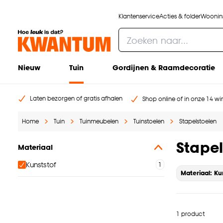
Klantenservice
Acties & folder
Woonins
Nieuw
Tuin
Gordijnen & Raamdecoratie
Laten bezorgen of gratis afhalen
Shop online of in onze 14 win
Home
Tuin
Tuinmeubelen
Tuinstoelen
Stapelstoelen
Stapel
Materiaal
Kunststof
Materiaal: Ku
1 product