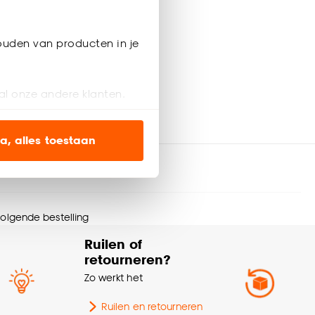
ouden van producten in je
al onze andere klanten.
ien op onze website, maar
a, alles toestaan
en’ om alleen de
s wel of niet te
 volgende bestelling
Ruilen of
nze
cookieverklaring
.
retourneren?
Zo werkt het
Ruilen en retourneren