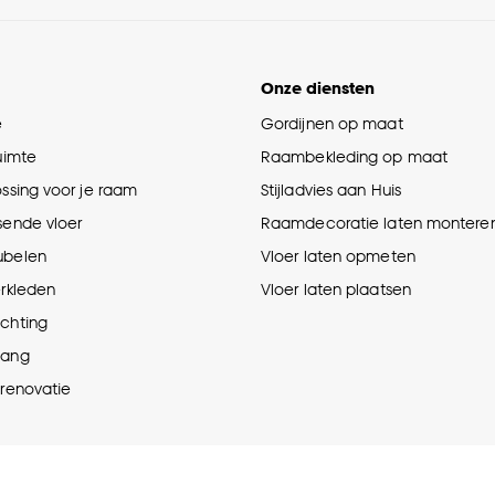
Onze diensten
e
Gordijnen op maat
ruimte
Raambekleding op maat
ossing voor je raam
Stijladvies aan Huis
sende vloer
Raamdecoratie laten montere
ubelen
Vloer laten opmeten
erkleden
Vloer laten plaatsen
ichting
hang
prenovatie