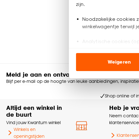
zijn.
-
10.
Noodzakelijke cookies z
winkelwagentje terwijl 
Geef
Analytische cookies (op
Marketing cookies (opt
Weigeren
ook buiten de website 
Meld je aan en ontvang € 5,- korting op je v
Klik op ‘Ja, alles toestaa
Blijf per e-mail op de hoogte van leuke aanbiedingen, inspirati
noodzakelijke cookies te 
accepteren door op ‘Cook
Shop online of i
Altijd een winkel in
Heb je vr
Goed om te weten is dat j
de buurt
Neem contact
Vind jouw Kwantum winkel
klantenservic
Winkels en
Klantenser
openingstijden