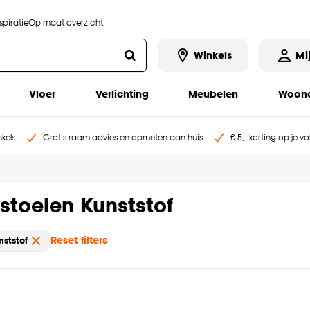
piratie
Op maat overzicht
Winkels
Mi
Vloer
Verlichting
Meubelen
Woona
kels
Gratis raam advies en opmeten aan huis
€ 5,- korting op je v
stoelen Kunststof
Reset filters
nststof