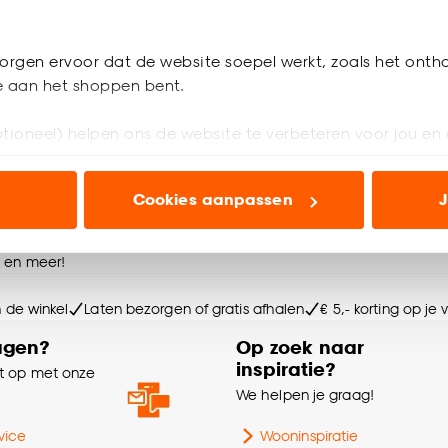
4.8
(
12
)
orgen ervoor dat de website soepel werkt, zoals het onth
je aan het shoppen bent.
 een seintje
tioneel) helpen ons de website te verbeteren voor jou en 
ioneel) laten jou relevante informatie en aanbiedingen z
Cookies aanpassen
J
voor advertenties en communicatie.
olgende bestelling
n’ om gebruik te maken van alle cookies, of klik op ‘weiger
e en meer!
accepteren. Je kunt er ook voor kiezen om bepaalde cookie
ies aanpassen’ te klikken.
n de winkel
Laten bezorgen of gratis afhalen
€ 5,- korting op je
agen?
Op zoek naar
e deze keuze altijd nog kan aanpassen, bekijk hiervoor o
inspiratie?
 op met onze
e
We helpen je graag!
vice
Wooninspiratie