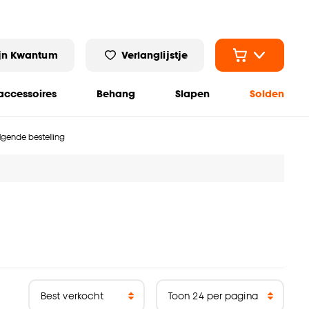
jn Kwantum
Verlanglijstje
ccessoires
Behang
Slapen
Solden
olgende bestelling