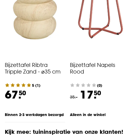
Bijzettafel Ribtra
Bijzettafel Napels
Tripple Zand - ⌀35 cm
Rood
5
(
1
)
(0)
67.
17.
50
50
35
.
-
Binnen 2-3 werkdagen bezorgd
Alleen in de winkel
Kijk mee: tuininspiratie van onze klanten!