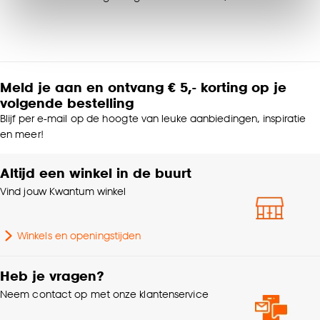
Klik op ‘Ja, alles toestaan’ om gebruik te maken
van alle cookies, of klik op ‘weigeren’ om alleen de
noodzakelijke cookies te accepteren. Je kunt er ook
voor kiezen om bepaalde cookies wel of niet te
accepteren door op ‘Cookies aanpassen’ te
Meld je aan en ontvang € 5,- korting op je
klikken.
volgende bestelling
Blijf per e-mail op de hoogte van leuke aanbiedingen, inspiratie
Goed om te weten is dat je deze keuze altijd nog
en meer!
kan aanpassen, bekijk hiervoor onze
cookieverklaring
.
Altijd een winkel in de buurt
Vind jouw Kwantum winkel
Winkels en openingstijden
Heb je vragen?
Neem contact op met onze klantenservice