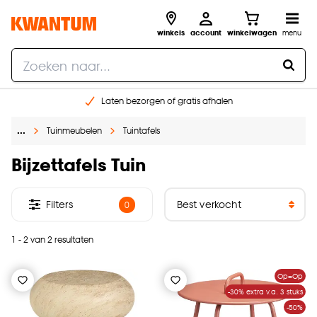
winkels
account
winkelwagen
menu
Laten bezorgen of gratis afhalen
Shop online of in onze 14 winkels
…
Tuinmeubelen
Tuintafels
Gratis raam advies en opmeten aan huis
€ 5,- korting op je volgende bestelling
Bijzettafels Tuin
Filters
0
1 - 2 van 2 resultaten
Op=Op
-30% extra v.a. 3 stuks
-50%