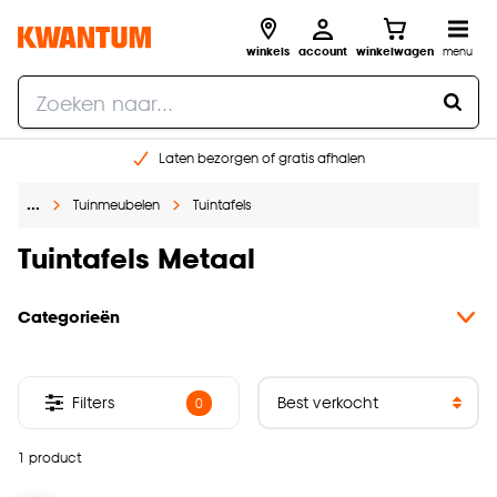
winkels
account
winkelwagen
menu
Laten bezorgen of gratis afhalen
Shop online of in onze 14 winkels
…
Tuinmeubelen
Tuintafels
Gratis raam advies en opmeten aan huis
€ 5,- korting op je volgende bestelling
Tuintafels Metaal
Categorieën
Filters
0
1 product