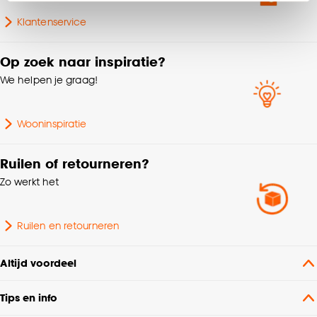
Klik op ‘Ja, alles toestaan’ om gebruik te maken
Klantenservice
van alle cookies, of klik op ‘weigeren’ om alleen de
noodzakelijke cookies te accepteren. Je kunt er ook
Op zoek naar inspiratie?
voor kiezen om bepaalde cookies wel of niet te
accepteren door op ‘Cookies aanpassen’ te
We helpen je graag!
klikken.
Wooninspiratie
Goed om te weten is dat je deze keuze altijd nog
kan aanpassen, bekijk hiervoor onze
Ruilen of retourneren?
cookieverklaring
.
Zo werkt het
Ruilen en retourneren
Altijd voordeel
Tips en info