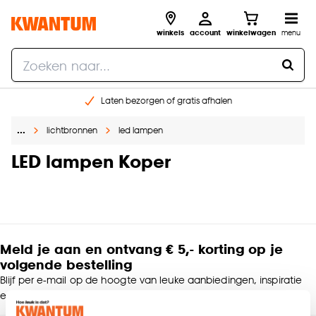
winkels
account
winkelwagen
menu
Laten bezorgen of gratis afhalen
Shop online of in onze 14 winkels
…
lichtbronnen
led lampen
Gratis raam advies en opmeten aan huis
€ 5,- korting op je volgende bestelling
LED lampen Koper
Meld je aan en ontvang € 5,- korting op je
volgende bestelling
Blijf per e-mail op de hoogte van leuke aanbiedingen, inspiratie
en meer!