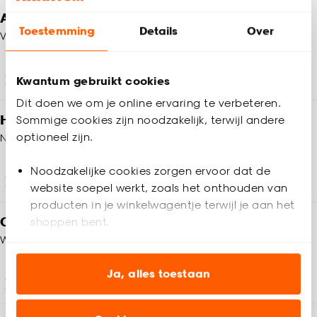
Altijd een winkel in de buurt
Toestemming
Details
Over
Vind jouw Kwantum winkel
Winkels en openingstijden
Kwantum gebruikt cookies
Dit doen we om je online ervaring te verbeteren.
Heb je vragen?
Sommige cookies zijn noodzakelijk, terwijl andere
optioneel zijn.
Neem contact op met onze klantenservice
Noodzakelijke cookies zorgen ervoor dat de
Klantenservice
website soepel werkt, zoals het onthouden van
producten in je winkelwagentje terwijl je aan het
Op zoek naar inspiratie?
shoppen bent.
We helpen je graag!
Analytische cookies (optioneel) helpen ons de
website te verbeteren voor jou en al onze andere
Ja, alles toestaan
Wooninspiratie
klanten.