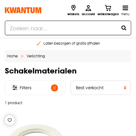
winkels
account
winkelwagen
menu
Laten bezorgen of gratis afhalen
Shop online of in onze 14 winkels
Home
Verlichting
Gratis raam advies en opmeten aan huis
€ 5,- korting op je volgende bestelling
Schakelmaterialen
Filters
0
1 product