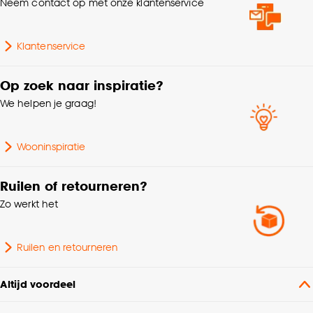
Neem contact op met onze klantenservice
Breedte
400 CM
Klantenservice
Dikte
0.28 CM
Op zoek naar inspiratie?
We helpen je graag!
Beschermlaag
0.25 MM
Wooninspiratie
Vochtige ruimte,
Zwenkwielen type W
(zacht), Ingefreesd,
Ruilen of retourneren?
watergedragen tot 27°C
Zo werkt het
Geschikt voor
met sensor, Ingefreesd,
elektrisch tot 27°C met
sensor, GEEN
Ruilen en retourneren
oppervlaktevloerverwarmi
ng (matten)
Altijd voordeel
Gebruiksklasse
Normaal woongebruik