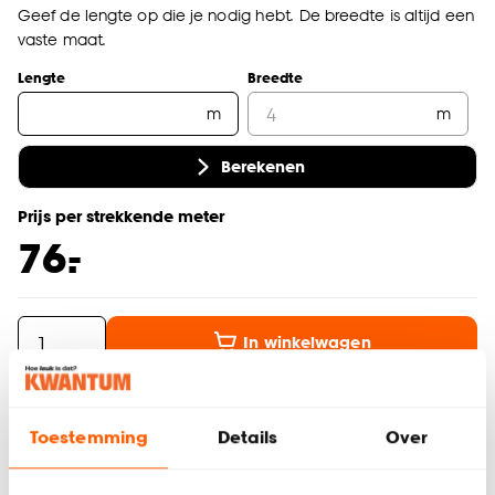
Geef de lengte op die je nodig hebt. De breedte is altijd een
vaste maat.
Lengte
Breedte
m
m
Berekenen
Prijs per strekkende meter
-
76.
In winkelwagen
Thuis laten bezorgen vanaf (+ € 69,99)
Gratis afhalen in de winkel
Toestemming
Details
Over
Altijd de laagste prijs