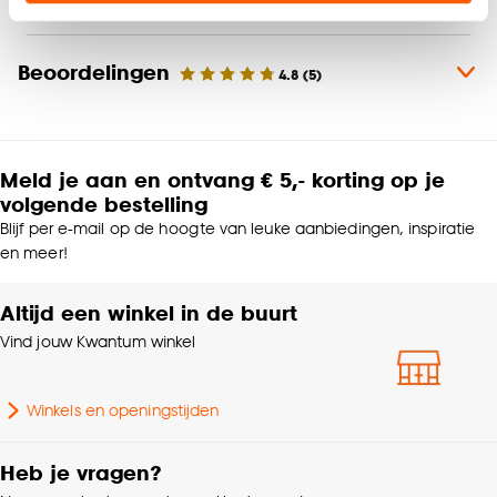
Kleur
Grijs
Klik op ‘Ja, alles toestaan’ om gebruik te maken
van alle cookies, of klik op ‘weigeren’ om alleen de
Materiaal
PVC
Beoordelingen
4.8
(
5
)
noodzakelijke cookies te accepteren. Je kunt er ook
voor kiezen om bepaalde cookies wel of niet te
Productafmetingen (cm)
400 (b)
accepteren door op ‘Cookies aanpassen’ te
klikken.
Meld je aan en ontvang € 5,- korting op je
Metrage (cm)
400
volgende bestelling
Goed om te weten is dat je deze keuze altijd nog
Blijf per e-mail op de hoogte van leuke aanbiedingen, inspiratie
Brandvertragend
Ja
kan aanpassen, bekijk hiervoor onze
en meer!
cookieverklaring
.
Altijd een winkel in de buurt
Milieu kenmerken
Recyclebaar
Vind jouw Kwantum winkel
Slijtlaag Vloer
0.25 MM
Winkels en openingstijden
Legmethode
Verlijmen
Heb je vragen?
Anti-slip
Ja