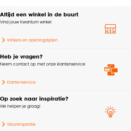
Ringgordijn,
accepteren door op ‘Cookies aanpassen’ te
Maakwijze
Roedegordijn,
klikken.
Altijd een winkel in de buurt
Vouwgordijn,
Wavegordijn, Embrasse,
Vind jouw Kwantum winkel
Goed om te weten is dat je deze keuze altijd nog
Coupage, Enkele plooi,
kan aanpassen, bekijk hiervoor onze
Dubele plooi
cookieverklaring
.
Winkels en openingstijden
Bediening
Handmatig, Elektrisch
Heb je vragen?
Neem contact op met onze klantenservice
Mate verduisterend
Transparant
Plooigordijn, Retourplooi
Klantenservice
enkel, Retourplooi
dubbel, Platte plooi,
Op zoek naar inspiratie?
Ringgordijn,
Mogelijkheden
We helpen je graag!
Roedegordijn,
woonwens
Vouwgordijn,
Wavegordijn, Embrasse,
Wooninspiratie
Coupage, Enkele plooi,