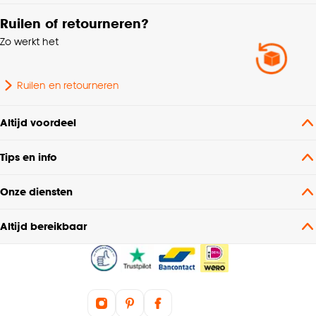
Dubele plooi
Ruilen of retourneren?
Zo werkt het
Soort stof
Vitrage
Oeko-Tex Standard 111,
Ruilen en retourneren
Milieu kenmerken
Oeko-Tex Standard 100
Altijd voordeel
Machinewas 40º, Niet in
Wasvoorschriften
de droogtrommel, Strijken
Tips en info
°, Stomerij
Onze diensten
Kleurtint
Zand
Altijd bereikbaar
Modern, Scandinavisch,
Interieurstijl
Japandi
Voering
Voering niet mogelijk