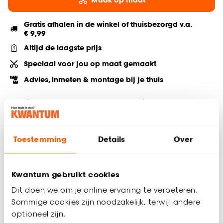
Gratis afhalen in de winkel of thuisbezorgd v.a.
€ 9,99
Altijd de laagste prijs
Speciaal voor jou op maat gemaakt
Advies, inmeten & montage bij je thuis
Deel jouw product & volg ons op social
Toestemming
Details
Over
Productomschrijving
Transparant
Kwantum gebruikt cookies
100% polyester
Keurmerk Oekotex
Dit doen we om je online ervaring te verbeteren.
Sommige cookies zijn noodzakelijk, terwijl andere
Vitrage Sien Zand is een elegante, transparante stof die elk
optioneel zijn.
interieur voorziet van een frisse en lichte uitstraling. De stof is