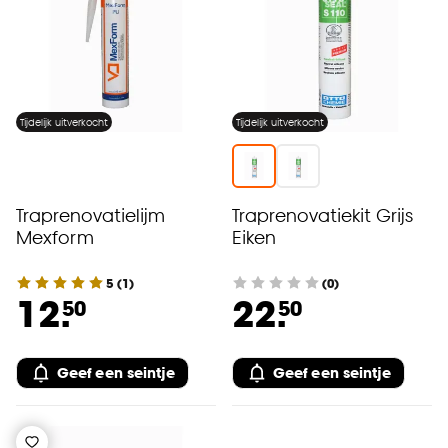
Tijdelijk uitverkocht
Tijdelijk uitverkocht
Traprenovatielijm
Traprenovatiekit Grijs
Mexform
Eiken
5
(
1
)
(0)
12.
22.
50
50
Geef een seintje
Geef een seintje