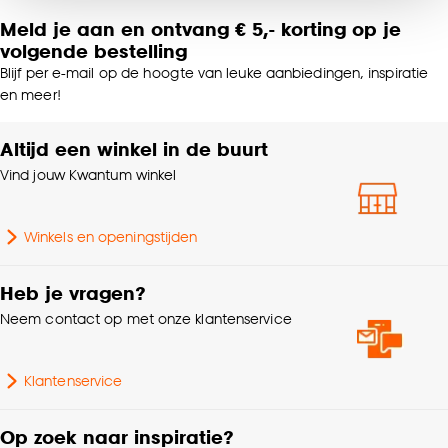
noodzakelijke cookies te accepteren. Je kunt er ook
Meld je aan en ontvang € 5,- korting op je
voor kiezen om bepaalde cookies wel of niet te
volgende bestelling
accepteren door op ‘Cookies aanpassen’ te
Blijf per e-mail op de hoogte van leuke aanbiedingen, inspiratie
klikken.
en meer!
Goed om te weten is dat je deze keuze altijd nog
Altijd een winkel in de buurt
kan aanpassen, bekijk hiervoor onze
Vind jouw Kwantum winkel
cookieverklaring
.
Winkels en openingstijden
Heb je vragen?
Neem contact op met onze klantenservice
Klantenservice
Op zoek naar inspiratie?