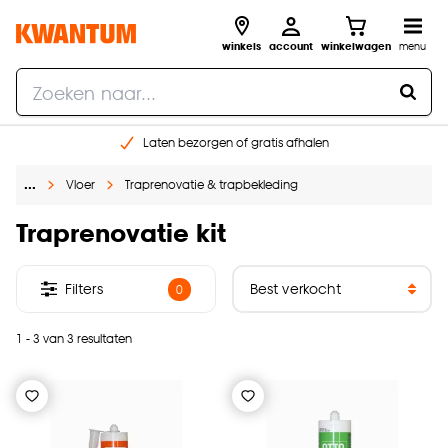
winkels
account
winkelwagen
menu
Laten bezorgen of gratis afhalen
Shop online of in onze 14 winkels
…
Vloer
Traprenovatie & trapbekleding
Gratis raam advies en opmeten aan huis
€ 5,- korting op je volgende bestelling
Traprenovatie kit
Filters
0
1 - 3 van 3 resultaten