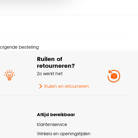
erieurstijl
Industrieel
nze
cookieverklaring
.
urtint
Grijs, Zand
menstelling
100% polypropyleen
 volgende bestelling
eedte
160 CM
Ruilen of
retourneren?
ngte
230 CM
Zo werkt het
wicht
8.464 Kg
Ruilen en retourneren
rantietermijn
24 maanden
Altijd bereikbaar
eedte Vloerkleed
150cm - 200cm
Klantenservice
Winkels en openingstijden
olhoogte
Hoogpolig