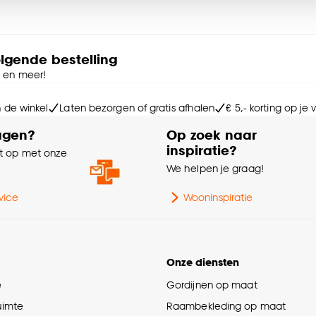
Int
e deze keuze altijd nog kan aanpassen, bekijk hiervoor o
Kle
olgende bestelling
e en meer!
Sa
n de winkel
Laten bezorgen of gratis afhalen
€ 5,- korting op je
Br
agen?
Op zoek naar
inspiratie?
 op met onze
Le
e
We helpen je graag!
Ge
vice
Wooninspiratie
Ga
Onze diensten
Br
e
Gordijnen op maat
ruimte
Raambekleding op maat
Po