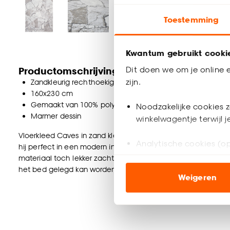
Toestemming
Kwantum gebruikt cooki
Dit doen we om je online e
Productomschrijving
zijn.
Zandkleurig rechthoekig vloerkleed
160x230 cm
Gemaakt van 100% polypropyleen
Noodzakelijke cookies z
Marmer dessin
winkelwagentje terwijl 
Vloerkleed Caves in zand kleur is een mooie toevoeging aan j
Analytische cookies (op
hij perfect in een modern interieur. Het is een laagpolig vloe
materiaal toch lekker zacht aanvoelt. Hij heeft een afmetin
Marketing cookies (opt
het bed gelegd kan worden.
Weigeren
ook buiten de website 
Klik op ‘Ja, alles toestaa
noodzakelijke cookies te 
accepteren door op ‘Cook