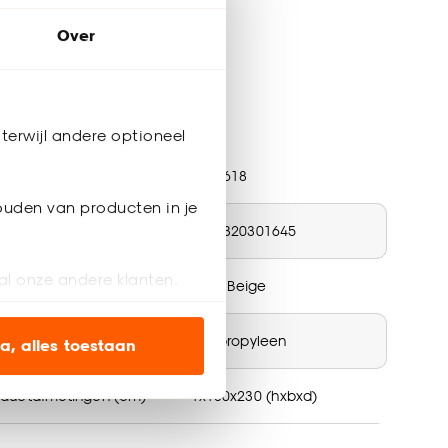
Over
terwijl andere optioneel
ductspecificaties
tikelnummer
4320618
ouden van producten in je
N nummer
8684320301645
al onze andere klanten.
ur
Grijs, Beige
ien op onze website, maar
teriaal
Polypropyleen
a, alles toestaan
oductafmetingen (cm)
1x160x230 (hxbxd)
en’ om alleen de
s wel of niet te