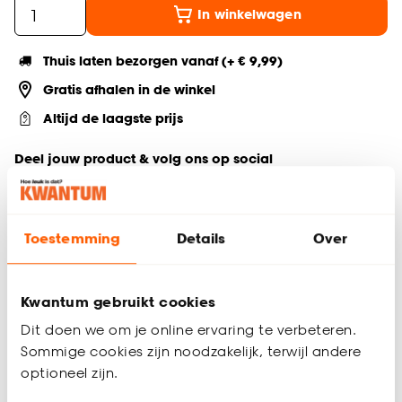
In winkelwagen
Thuis laten bezorgen vanaf (+ € 9,99)
Gratis afhalen in de winkel
Altijd de laagste prijs
Deel jouw product & volg ons op social
Toestemming
Details
Over
Productomschrijving
Vloerkleed Dane zorgt voor een warme en knusse sfeer in je
huis. Dit vloerkleed van 80% wol en 20% katoen voegt een
Kwantum gebruikt cookies
luxe en warme uitstraling toe aan elke ruimte. Het zachte,
Dit doen we om je online ervaring te verbeteren.
maar materiaal biedt een comfortabele basis en zorgt voor
Sommige cookies zijn noodzakelijk, terwijl andere
een uitnodigende sfeer in je interieur. Wol heeft van nature
optioneel zijn.
isolerende eigenschappen, wat betekent dat het niet alleen
heerlijk aanvoelt, maar ook helpt bij het reguleren van de