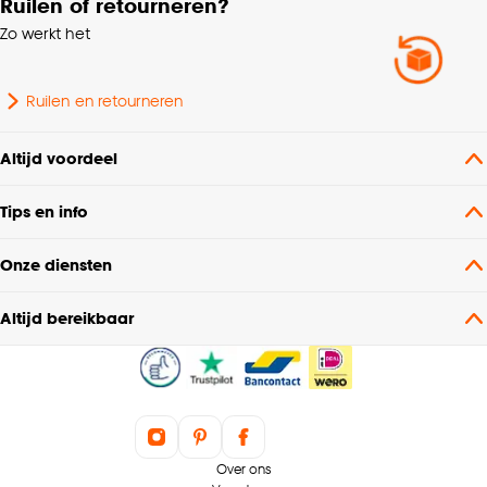
Ruilen of retourneren?
Geschikt voor binnen
Binnen
Zo werkt het
buiten
Vorm
Rechthoekig
Ruilen en retourneren
Poolhoogte
Laagpolig
Altijd voordeel
Tips en info
Breedte
160 CM
Onze diensten
Lengte
230 CM
Altijd bereikbaar
Over ons