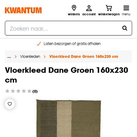
winkels
account
winkelwagen
menu
Laten bezorgen of gratis afhalen
Shop online of in onze 14 winkels
…
Vloerkleden
Vloerkleed Dane Groen 160x230 cm
Gratis raam advies en opmeten aan huis
€ 5,- korting op je volgende bestelling
Vloerkleed Dane Groen 160x230
cm
(0)