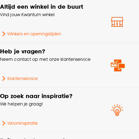
Altijd een winkel in de buurt
Standaard afmetingen
160x230cm
klikken.
Vind jouw Kwantum winkel
Goed om te weten is dat je deze keuze altijd nog
Gewicht
5.5 Kg
kan aanpassen, bekijk hiervoor onze
Winkels en openingstijden
cookieverklaring
.
Garantietermijn
24 maanden
Heb je vragen?
Breedte Vloerkleed
150cm - 200cm
Neem contact op met onze klantenservice
Lengte Vloerkleed
200cm - 250cm
Klantenservice
Soort vloerkleed
Plat geweven vloerkleed
Op zoek naar inspiratie?
We helpen je graag!
Geschikt voor ruimte
Woonkamer
Wooninspiratie
Dessin
Geometrisch