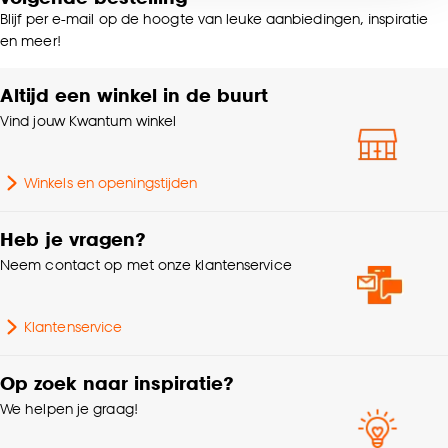
voor kiezen om bepaalde cookies wel of niet te
Blijf per e-mail op de hoogte van leuke aanbiedingen, inspiratie
accepteren door op ‘Cookies aanpassen’ te
Geschikt voor binnen
en meer!
Binnen
buiten
klikken.
Altijd een winkel in de buurt
Goed om te weten is dat je deze keuze altijd nog
Breedte Vloerkleed
150cm - 200cm
Vind jouw Kwantum winkel
kan aanpassen, bekijk hiervoor onze
cookieverklaring
.
Garantietermijn
24 maanden
Winkels en openingstijden
Lengte
280 CM
Heb je vragen?
Neem contact op met onze klantenservice
Breedte
190 CM
Klantenservice
Samenstelling
100% polyester
Op zoek naar inspiratie?
Vorm
Rechthoekig
We helpen je graag!
Kleurtint
Off-white