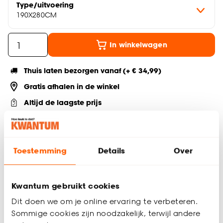
Type/uitvoering
190X280CM
In winkelwagen
Thuis laten bezorgen vanaf (+ € 34,99)
Gratis afhalen in de winkel
Altijd de laagste prijs
Deel jouw product & volg ons op social
Toestemming
Details
Over
Productomschrijving
Kwantum gebruikt cookies
Het stijlvolle vloerkleed Furly is een toffe toevoeging aan
Dit doen we om je online ervaring te verbeteren.
iedere ruimte. Het laagpolige vloerkleed zorgt ervoor dat het
vloerkleed makkelijk te onderhouden is en perfect is voor
Sommige cookies zijn noodzakelijk, terwijl andere