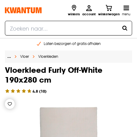
winkels
account
winkelwagen
menu
Laten bezorgen of gratis afhalen
Shop online of in onze 14 winkels
…
Vloer
Vloerkleden
Gratis raam advies en opmeten aan huis
€ 5,- korting op je volgende bestelling
Vloerkleed Furly Off-White
190x280 cm
4.8
(
10
)