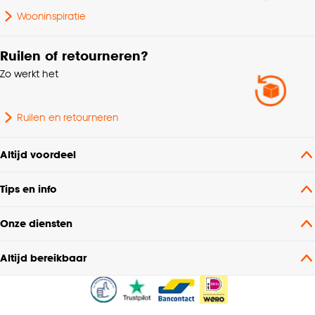
Wooninspiratie
Poolhoogte
Hoogpolig
Ruilen of retourneren?
Zo werkt het
Lengte Vloerkleed
250cm of langer
Dessin
Effen
Ruilen en retourneren
Standaard afmetingen
190x280cm
Altijd voordeel
Tips en info
Interieurstijl
Scandinavisch
Onze diensten
Gewicht
9.3 Kg
Altijd bereikbaar
Nummer
N36C - B65C
Soort vloerkleed
Fluffy vloerkleed