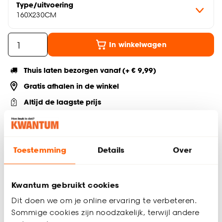
Type/uitvoering
160X230CM
In winkelwagen
Thuis laten bezorgen vanaf (+ € 9,99)
Gratis afhalen in de winkel
Altijd de laagste prijs
Deel jouw product & volg ons op social
Toestemming
Details
Over
Productomschrijving
Kwantum gebruikt cookies
Het stijlvolle vloerkleed Furly is een toffe toevoeging aan
Dit doen we om je online ervaring te verbeteren.
iedere ruimte. Het laagpolige vloerkleed zorgt ervoor dat het
vloerkleed makkelijk te onderhouden is en perfect is voor
Sommige cookies zijn noodzakelijk, terwijl andere