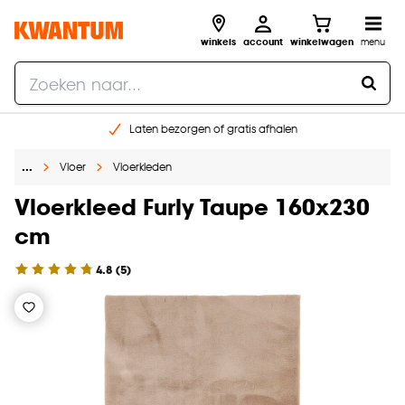
winkels
account
winkelwagen
menu
Laten bezorgen of gratis afhalen
Shop online of in onze 14 winkels
…
Vloer
Vloerkleden
Gratis raam advies en opmeten aan huis
€ 5,- korting op je volgende bestelling
Vloerkleed Furly Taupe 160x230
cm
4.8
(
5
)