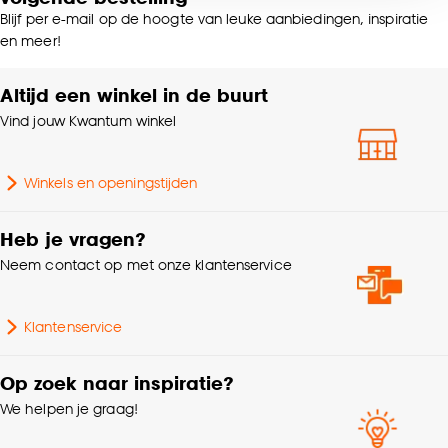
Zithoek
voor kiezen om bepaalde cookies wel of niet te
Blijf per e-mail op de hoogte van leuke aanbiedingen, inspiratie
accepteren door op ‘Cookies aanpassen’ te
en meer!
Interieurstijl
Scandinavisch
klikken.
Altijd een winkel in de buurt
Goed om te weten is dat je deze keuze altijd nog
Kleurtint
Taupe
Vind jouw Kwantum winkel
kan aanpassen, bekijk hiervoor onze
cookieverklaring
.
Vorm
Rechthoekig
Winkels en openingstijden
Samenstelling
100% polyester
Heb je vragen?
Neem contact op met onze klantenservice
Lengte
230 CM
Klantenservice
Gewicht
6.4 Kg
Op zoek naar inspiratie?
Poolhoogte
Hoogpolig
We helpen je graag!
Geschikt voor binnen