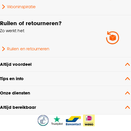
Binnen
buiten
Wooninspiratie
Breedte Vloerkleed
150cm - 200cm
Ruilen of retourneren?
Zo werkt het
Dessin
Effen
Ruilen en retourneren
Soort vloerkleed
Fluffy vloerkleed
Altijd voordeel
Nummer
N56B - B57B
Tips en info
Standaard afmetingen
160x230cm
Onze diensten
Breedte
160 CM
Altijd bereikbaar
Lengte Vloerkleed
200cm - 250cm