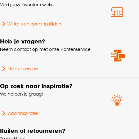
klikken.
240x140cm.
Vind jouw Kwantum winkel
Breedte Vloerkleed
100cm - 150cm
Goed om te weten is dat je deze keuze altijd nog
Winkels en openingstijden
kan aanpassen, bekijk hiervoor onze
Interieurstijl
Modern
cookieverklaring
.
Heb je vragen?
Samenstelling
100% Polyester funfur
Neem contact op met onze klantenservice
Standaard afmetingen
140x240cm
Klantenservice
Breedte
140 CM
Op zoek naar inspiratie?
We helpen je graag!
Lengte
240 CM
Wooninspiratie
Geschikt voor
Vloerverwarming
Ruilen of retourneren?
Geschikt voor ruimte
Woonkamer, Zithoek
Zo werkt het