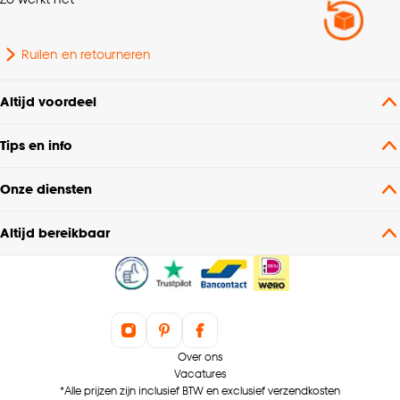
Dessin
Effen
Ruilen en retourneren
Nummer
N86B - B86B
Altijd voordeel
Soort vloerkleed
Groot vloerkleed
Tips en info
Kleurtint
Zand
Onze diensten
Gewicht
4.872 Kg
Altijd bereikbaar
Poolhoogte
Hoogpolig
Geschikt voor binnen
Binnen
buiten
Over ons
Vacatures
*Alle prijzen zijn inclusief BTW en exclusief verzendkosten