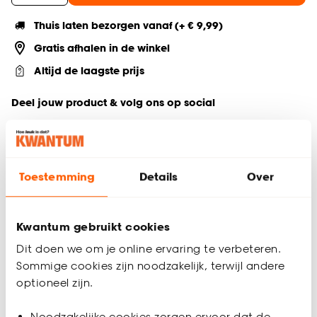
Thuis laten bezorgen vanaf (+ € 9,99)
Gratis afhalen in de winkel
Altijd de laagste prijs
Deel jouw product & volg ons op social
Toestemming
Details
Over
Productomschrijving
Vloerkleed Wallace is een hoogpolig vloerkleed van 240x140
centimeter. Met zijn organische vorm en zand kleur maakt hij
Kwantum gebruikt cookies
je ruimte uniek en sfeervol.
Dit doen we om je online ervaring te verbeteren.
Vloerkleed Wallace is gemaakt van 100% polyester funfur, wat
Sommige cookies zijn noodzakelijk, terwijl andere
zorgt voor een comfortabel gevoel onder je voeten. Daarbij
optioneel zijn.
is hij duurzaam en vlekbestendig. Met een poolhoogte van
19mm geeft dit vloerkleed je kamer een warme en gezellige
uitstraling. De mooie zand kleur zorgt voor rust en maakt je
Noodzakelijke cookies zorgen ervoor dat de