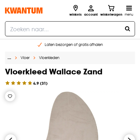
winkels
account
winkelwagen
menu
Laten bezorgen of gratis afhalen
Shop online of in onze 14 winkels
…
Vloer
Vloerkleden
Gratis raam advies en opmeten aan huis
€ 5,- korting op je volgende bestelling
Vloerkleed Wallace Zand
4.9
(
31
)